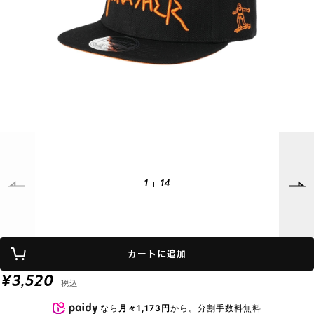
SUPPORT
INFORMATION
店頭受取サービス
店舗一覧
会員ランクについて
ニュース
ギフトラッピング
公式サイト
アフターサポート
下取り保証について
ご利用ガイド
サイズガイド
よくある質問
お問い合わせ
1
14
プライバシーポリシー
特定商取引法に基づく表記
カートに追加
会員およびポイント規約
会社概要
¥3,520
税込
© 2023 Murasaki Sports
なら
月々1,173円
から。分割手数料無料