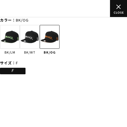
上のご
ムラサキスポーツ公式オンラインショップ 新作続々入荷中！
買い物をお楽しみください♪
カラー：
BK/OG
ゲスト
様
ログイン
会員登録
FASHION
SURF
SNOW
SKATE
BK/LM
BK/WT
BK/OG
店舗一覧
サイズ：
F
F
CATEGORY
ファッションTOP
サーフTOP