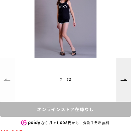
SUPPORT
INFORMATION
店頭受取サービス
店舗一覧
会員ランクについて
ニュース
ギフトラッピング
公式サイト
アフターサポート
下取り保証について
ご利用ガイド
サイズガイド
よくある質問
1
12
お問い合わせ
プライバシーポリシー
特定商取引法に基づく表記
オンラインストア在庫なし
会員およびポイント規約
会社概要
なら
月々1,008円
から。分割手数料無料
© 2023 Murasaki Sports