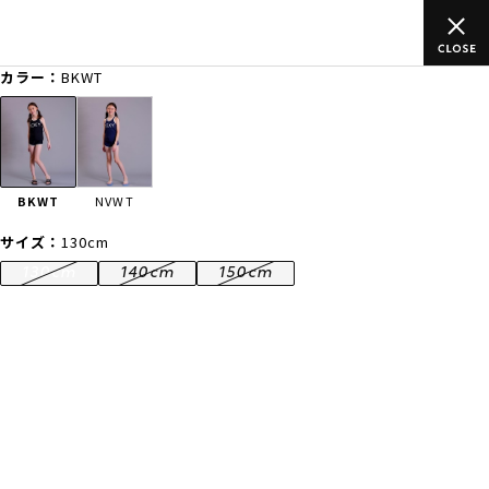
ムラサキスポーツ公式オンラインショップ 5,500円(税込)以上のご
注文で送料無料！(※一部対象外有り)
カラー：
BKWT
ゲスト
様
ログイン
会員登録
FASHION
SURF
SNOW
SKATE
BKWT
NVWT
店舗一覧
サイズ：
130cm
130cm
140cm
150cm
CATEGORY
ファッションTOP
サーフTOP