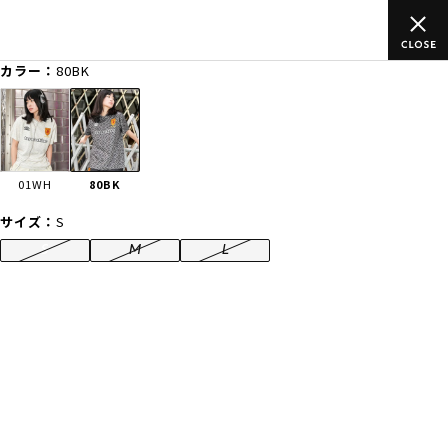
ご
ムラサキスポーツ公式オンラインショップ 新作続々入荷中！是非
買い物をお楽しみください♪
カラー：
80BK
ゲスト
様
ログイン
会員登録
FASHION
SURF
SNOW
SKATE
01WH
80BK
店舗一覧
サイズ：
S
S
M
L
CATEGORY
ファッションTOP
サーフTOP