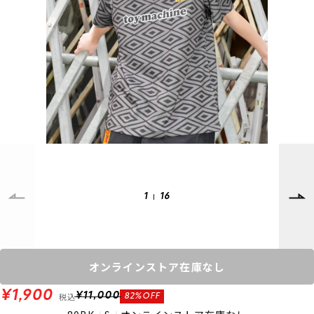
SUPPORT
INFORMATION
店頭受取サービス
店舗一覧
会員ランクについて
ニュース
ギフトラッピング
公式サイト
アフターサポート
下取り保証について
ご利用ガイド
サイズガイド
よくある質問
お問い合わせ
1
16
プライバシーポリシー
特定商取引法に基づく表記
会員およびポイント規約
会社概要
オンラインストア在庫なし
© 2023 Murasaki Sports
¥1,900
税込
¥11,000
82%OFF