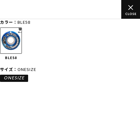
のご
ムラサキスポーツ公式オンラインショップ 新作続々入荷中！是
買い物をお楽しみください♪
カラー：
BLE58
ゲスト
様
ログイン
会員登録
FASHION
SURF
SNOW
SKATE
BLE58
店舗一覧
サイズ：
ONESIZE
ONESIZE
CATEGORY
ファッションTOP
サーフTOP