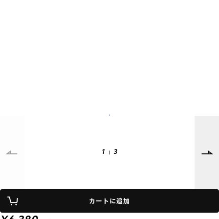
SUPPORT
INFORMATION
店頭受取サービス
店舗一覧
会員ランクについて
ニュース
ギフトラッピング
公式サイト
アフターサポート
下取り保証について
ご利用ガイド
サイズガイド
よくある質問
お問い合わせ
1
3
プライバシーポリシー
特定商取引法に基づく表記
カートに追加
会員およびポイント規約
会社概要