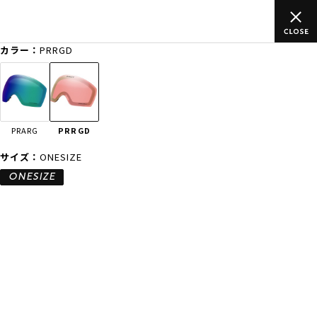
 5,500円(税込)以上のご
ムラサキスポーツ公式オンラインショ
部対象外有り)
買い物をお楽しみ
カラー：
PRRGD
ゲスト
様
ログイン
会員登録
FASHION
SURF
SNOW
SKATE
PRARG
PRRGD
店舗一覧
サイズ：
ONESIZE
ONESIZE
CATEGORY
ファッションTOP
サーフTOP