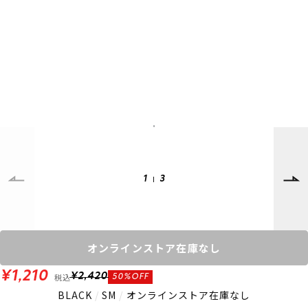
SUPPORT
INFORMATION
店頭受取サービス
店舗一覧
会員ランクについて
ニュース
ギフトラッピング
公式サイト
アフターサポート
下取り保証について
ご利用ガイド
サイズガイド
よくある質問
お問い合わせ
1
3
プライバシーポリシー
特定商取引法に基づく表記
会員およびポイント規約
会社概要
オンラインストア在庫なし
© 2023 Murasaki Sports
¥1,210
税込
¥2,420
50%OFF
BLACK
/
SM
/
オンラインストア在庫なし