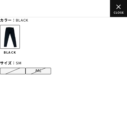
以上のご
ムラサキスポーツ公式オンラインショップ 新作続々入荷中
買い物をお楽しみください♪
カラー：
BLACK
ゲスト
様
ログイン
会員登録
FASHION
SURF
SNOW
SKATE
BLACK
店舗一覧
サイズ：
SM
SM
ML
CATEGORY
ファッションTOP
サーフTOP