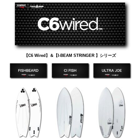
【C6 Wired】＆【I-BEAM STRINGER 】シリーズ