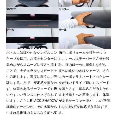
ボトムには緩やかなシングルコン
胸元にボリュームを持たせつつ
ケーブを採用。水流をセンターに
も、レールはテーパードさせた設
集めながらスムーズに後方へ流す
計。浮力は十分に確保しながら、
ことで、ナチュラルなスピードを
波への食いつきはシャープ。さら
生み出します。過度に深くない設
にカーボンラミネートされたレー
計にすることで、安定感を損なわ
ルが強いドライブ時にもスピード
ず、体重のあるサーファーでも扱
を落とさず、踏み込んだ力をその
いやすいバランスに仕上げられて
まま推進力へと変換します。体重
います。さらにBLACK SHADOW
があるサーファーほど、この“失速
構造のカーボンが、その水流から
しない伸び”を体感できるはずで
生まれる推進力をロスなく前へ変
す。