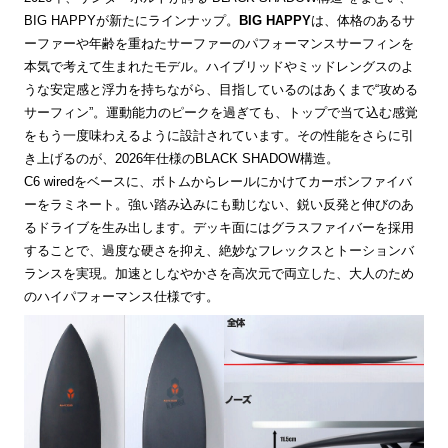
BIG HAPPYが新たにラインナップ。
BIG HAPPY
は、体格のあるサ
ーファーや年齢を重ねたサーファーのパフォーマンスサーフィンを
本気で考えて生まれたモデル。ハイブリッドやミッドレングスのよ
うな安定感と浮力を持ちながら、目指しているのはあくまで“攻める
サーフィン”。運動能力のピークを過ぎても、トップで当て込む感覚
をもう一度味わえるように設計されています。その性能をさらに引
き上げるのが、2026年仕様のBLACK SHADOW構造。
C6 wiredをベースに、ボトムからレールにかけてカーボンファイバ
ーをラミネート。強い踏み込みにも動じない、鋭い反発と伸びのあ
るドライブを生み出します。デッキ面にはグラスファイバーを採用
することで、過度な硬さを抑え、絶妙なフレックスとトーションバ
ランスを実現。加速としなやかさを高次元で両立した、大人のため
のハイパフォーマンス仕様です。