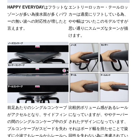
HAPPY EVERYDAY
はフラットな
エントリーロッカー・テールロッ
ゾーンが多い為接水面が多くパワ
カーは適度にリフトしている為、
ーの無い波への対応性が増したと
やや幅はついたこのモデルですが
言えます。
思い通りにスムーズなターンが描
けます。
前足あたりのシングルコンケーブ
比較的ボリューム感があるレール
がアクセルとなり、サイドフィン
になっていますが、ややテーパー
の間のシングルコンケーブ中のダ
されたデザインになっています、
ブルコンケーブがスピードを失わ
それはボード幅を持たせことで旋
ずに小波でもレールからレールへ
回性を失わない為に考慮されてい