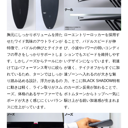
胸元にしっかりボリュームを持た
ローエントリーロッカーを採用す
せたワイド気味のアウトラインが
ることで、パドルスピードが伸
特徴で、パドルの伸びとテイクオ
び、小波やパワーの弱いコンディ
フの早さをしっかりサポートしま
ションでもスピードを維持しやす
す。しかしノーズからテールにか
いデザインになっています。初速
けてはパフォーマンス寄りに絞ら
が速く、テイクオフからすぐに加
れているため、ターンではしっか
速ゾーンへ入れるのが大きな魅
り踏み込める設計。浮力があるの
力。そこにBLACK SHADOW特有
に動きは軽く、ライン取りがスム
のカーボン反発が加わることで、
ーズ。体格のあるサーファーでも
ボトムターンからトップへ一気に
ボードが大きく感じにくいバラン
駆け上がる鋭い加速感が生まれま
スに仕上がっています。
す。