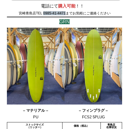
電話にて
購入可能
！！
宮崎青島店TEL
0985-41-4471
までお気軽にご連絡ください
GRN
– マテリアル –
– フィンプラグ –
PU
FCS2 5PLUG
ストックサイズ
青島店
価格（税込）
（リッター）
在庫状況