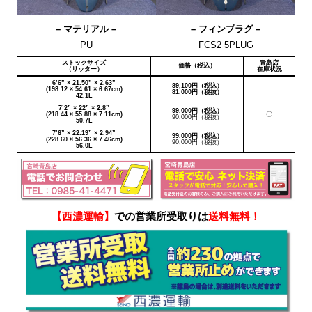
– マテリアル –
– フィンプラグ –
PU
FCS2 5PLUG
ストックサイズ
青島店
価格（税込）
（リッター）
在庫状況
6’6” × 21.50” × 2.63”
89,100円（税込）
(198.12 × 54.61 × 6.67cm)
81,000円（税抜）
42.1L
7’2” × 22” × 2.8”
99,000円（税込）
(218.44 × 55.88 × 7.11cm)
〇
90,000円（税抜）
50.7L
7’6” × 22.19” × 2.94”
99,000円（税込）
(228.60 × 56.36 × 7.46cm)
90,000円（税抜）
56.0L
【西濃運輸】
での営業所受取りは
送料無料！