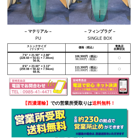
– マテリアル –
– フィンプラグ –
PU
SINGLE BOX
ストックサイズ
青島店
価格（税込）
（リッター）
在庫状況
7’6” × 21.50” × 2.88”
108,900円（税込）
(228.60 × 54.61 × 7.30cm)
〇
99,000円（税抜）
50.0L
8’6” × 23.00” × 3.13”
113,300円（税込）
(259.08 × 58.42 × 7.94cm)
〇
103,000円（税抜）
68.0L
【西濃運輸】
での営業所受取りは
送料無料！