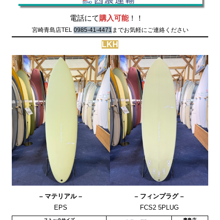
電話にて
購入可能
！！
宮崎青島店TEL
0985-41-4471
までお気軽にご連絡ください
LKH
– マテリアル –
– フィンプラグ –
EPS
FCS2 5PLUG