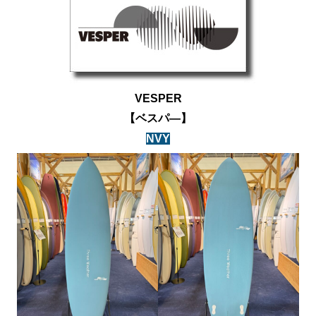
VESPER
【ベスパ―】
NVY