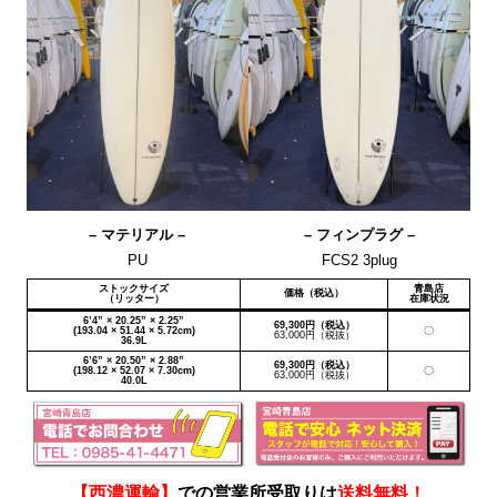
– マテリアル –
– フィンプラグ –
PU
FCS2 3plug
ストックサイズ
青島店
価格（税込）
（リッター）
在庫状況
6’4” × 20.25” × 2.25”
69,300円（税込）
(193.04 × 51.44 × 5.72cm)
〇
63,000円（税抜）
36.9L
6’6” × 20.50” × 2.88”
69,300円（税込）
(198.12 × 52.07 × 7.30cm)
〇
63,000円（税抜）
40.0L
【西濃運輸】
での営業所受取りは
送料無料！