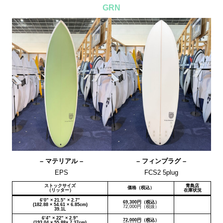
GRN
– マテリアル –
– フィンプラグ –
EPS
FCS2 5plug
ストックサイズ
青島店
価格（税込）
（リッター）
在庫状況
6’0” × 21.5” × 2.7”
69,300円（税込）
(182.88 × 54.61 × 6.85cm)
72,000円（税抜）
39.1L
6’4” × 22” × 2.9”
72,000円（税込）
(193.04 × 55.88× 7.37cm)