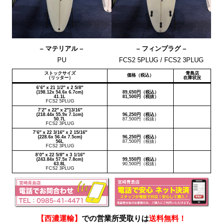
– マテリアル –
– フィンプラグ –
PU
FCS2 5PLUG / FCS2 3PLUG
ストックサイズ
青島店
価格（税込）
（リッター）
在庫状況
6’6″ x 21 1/2″ x 2 5/8″
(198.12x 54.6x 6.7cm)
89,650円（税込）
41.1L
81,500円（税抜）
FCS2 5PLUG
7’2″ x 22″ x 2″13/16″
(218.44x 55.9x 7.1cm)
96,250円（税込）
50.7L
87,500円（税抜）
FCS2 3PLUG
7’6″ x 22 3/16″ x 2 15/16″
(228.6x 56.4x 7.5cm)
96,250円（税込）
56L
87,500円（税抜）
FCS2 3PLUG
8’0″ x 22 5/8″ x 3 1/16″
(243.84x 57.5x 7.8cm)
99,550円（税込）
63.8L
90,500円（税抜）
FCS2 3PLUG
【西濃運輸】
での営業所受取りは
送料無料！