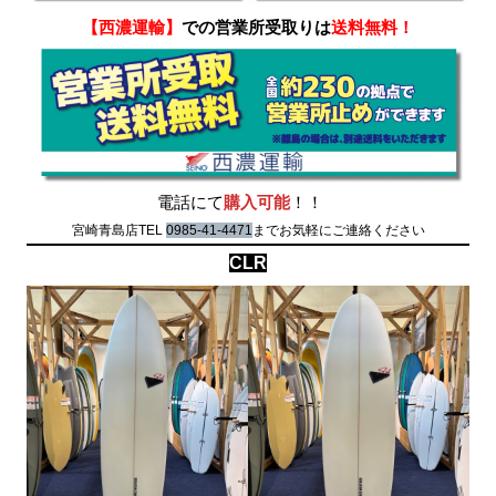
【西濃運輸】
での営業所受取りは
送料無料！
電話にて
購入可能
！！
宮崎青島店TEL
0985-41-4471
までお気軽にご連絡ください
CLR