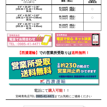
ストックサイズ
青島店
価格（税込）
（リッター）
在庫状況
6’4” × 20.25” × 2.36”
83,600円（税込）
(193.04 × 51.44 × 5.99cm)
〇
76,000円（税抜）
36.6L
6’6” × 20.50” × 2.63”
86,900円（税込）
(198.12 × 52.07× 6.68cm)
〇
79,000円（税抜）
38.5L
6’8” × 20.75” × 2.70”
90,200円（税込）
(203.20 × 52.71 × 6.85cm)
82,000円（税抜）
42.0L
【西濃運輸】
での営業所受取りは
送料無料！
電話にて
購入可能
！！
宮崎青島店TEL
0985-41-4471
までお気軽にご連絡ください