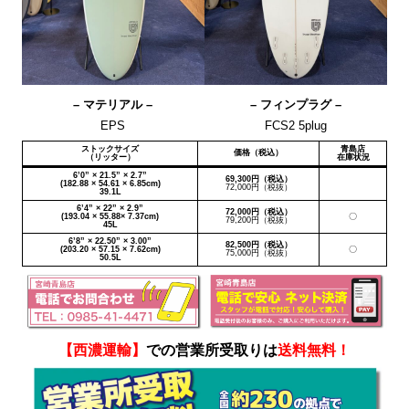
– マテリアル –
– フィンプラグ –
EPS
FCS2 5plug
ストックサイズ
青島店
価格（税込）
（リッター）
在庫状況
6’0” × 21.5” × 2.7”
69,300円（税込）
(182.88 × 54.61 × 6.85cm)
72,000円（税抜）
39.1L
6’4” × 22” × 2.9”
72,000円（税込）
(193.04 × 55.88× 7.37cm)
〇
79,200円（税抜）
45L
6’8” × 22.50” × 3.00”
82,500円（税込）
(203.20 × 57.15 × 7.62cm)
〇
75,000円（税抜）
50.5L
【西濃運輸】
での営業所受取りは
送料無料！