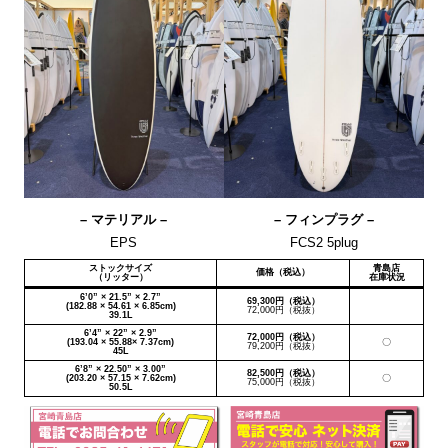
– マテリアル –
– フィンプラグ –
EPS
FCS2 5plug
ストックサイズ
青島店
価格（税込）
（リッター）
在庫状況
6’0” × 21.5” × 2.7”
69,300円（税込）
(182.88 × 54.61 × 6.85cm)
72,000円（税抜）
39.1L
6’4” × 22” × 2.9”
72,000円（税込）
(193.04 × 55.88× 7.37cm)
〇
79,200円（税抜）
45L
6’8” × 22.50” × 3.00”
82,500円（税込）
(203.20 × 57.15 × 7.62cm)
〇
75,000円（税抜）
50.5L