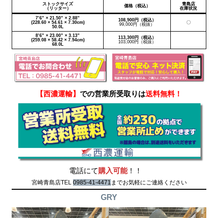
ストックサイズ
青島店
価格（税込）
（リッター）
在庫状況
7’6” × 21.50” × 2.88”
108,900円（税込）
(228.60 × 54.61 × 7.30cm)
〇
99,000円（税抜）
50.0L
8’6” × 23.00” × 3.13”
113,300円（税込）
(259.08 × 58.42 × 7.94cm)
103,000円（税抜）
68.0L
【西濃運輸】
での営業所受取りは
送料無料！
電話にて
購入可能
！！
宮崎青島店TEL
0985-41-4471
までお気軽にご連絡ください
GRY