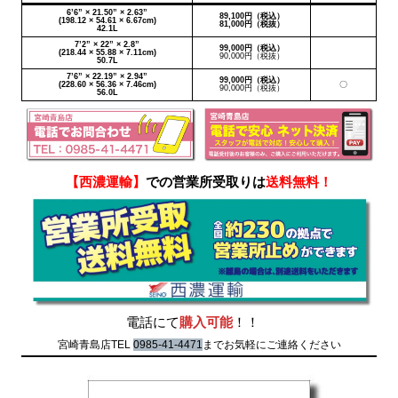
6’6” × 21.50” × 2.63”
89,100円（税込）
(198.12 × 54.61 × 6.67cm)
81,000円（税抜）
42.1L
7’2” × 22” × 2.8”
99,000円（税込）
(218.44 × 55.88 × 7.11cm)
90,000円（税抜）
50.7L
7’6” × 22.19” × 2.94”
99,000円（税込）
(228.60 × 56.36 × 7.46cm)
〇
90,000円（税抜）
56.0L
【西濃運輸】
での営業所受取りは
送料無料！
電話にて
購入可能
！！
宮崎青島店TEL
0985-41-4471
までお気軽にご連絡ください