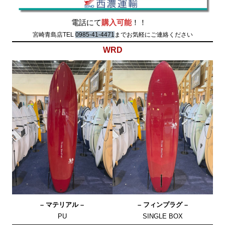
電話にて
購入可能
！！
宮崎青島店TEL
0985-41-4471
までお気軽にご連絡ください
WRD
– マテリアル –
– フィンプラグ –
PU
SINGLE BOX