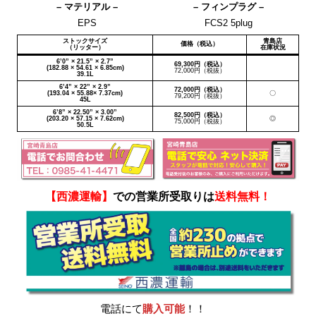
– マテリアル –
– フィンプラグ –
EPS
FCS2 5plug
ストックサイズ
青島店
価格（税込）
（リッター）
在庫状況
6’0” × 21.5” × 2.7”
69,300円（税込）
(182.88 × 54.61 × 6.85cm)
72,000円（税抜）
39.1L
6’4” × 22” × 2.9”
72,000円（税込）
(193.04 × 55.88× 7.37cm)
〇
79,200円（税抜）
45L
6’8” × 22.50” × 3.00”
82,500円（税込）
(203.20 × 57.15 × 7.62cm)
◎
75,000円（税抜）
50.5L
【西濃運輸】
での営業所受取りは
送料無料！
電話にて
購入可能
！！