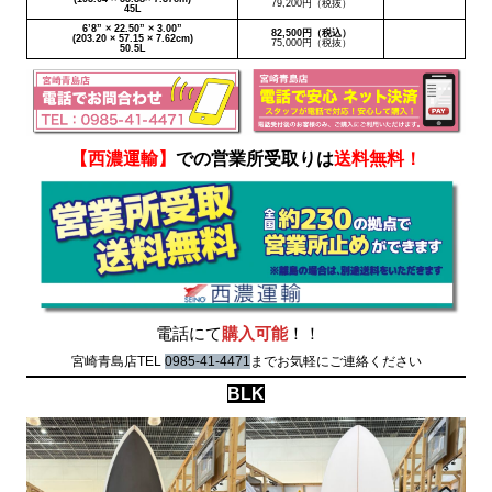
79,200円（税抜）
45L
6’8” × 22.50” × 3.00”
82,500円（税込）
(203.20 × 57.15 × 7.62cm)
75,000円（税抜）
50.5L
【西濃運輸】
での営業所受取りは
送料無料！
電話にて
購入可能
！！
宮崎青島店TEL
0985-41-4471
までお気軽にご連絡ください
BLK