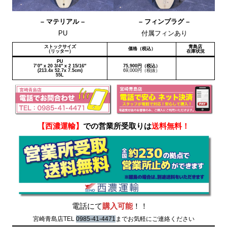
– マテリアル –
– フィンプラグ –
PU
付属フィンあり
ストックサイズ
青島店
価格（税込）
（リッター）
在庫状況
PU
7’0″ x 20 3/4″ x 2 15/16″
75,900円（税込）
(213.4x 52.7x 7.5cm)
69,000円（税抜）
55L
【西濃運輸】
での営業所受取りは
送料無料！
電話にて
購入可能
！！
宮崎青島店TEL
0985-41-4471
までお気軽にご連絡ください