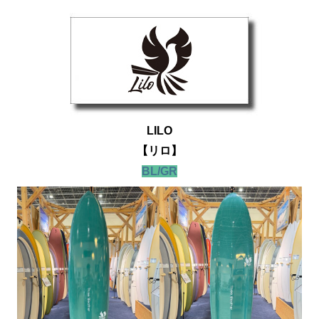
LILO
【リロ】
BL/GR