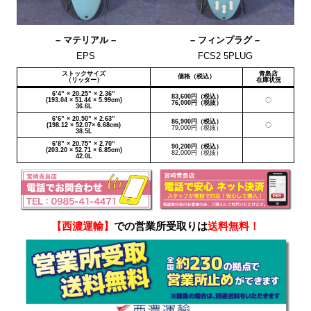
– マテリアル –
– フィンプラグ –
EPS
FCS2 5PLUG
ストックサイズ
青島店
価格（税込）
（リッター）
在庫状況
6’4” × 20.25” × 2.36”
83,600円（税込）
(193.04 × 51.44 × 5.99cm)
〇
76,000円（税抜）
36.6L
6’6” × 20.50” × 2.63”
86,900円（税込）
(198.12 × 52.07× 6.68cm)
〇
79,000円（税抜）
38.5L
6’8” × 20.75” × 2.70”
90,200円（税込）
(203.20 × 52.71 × 6.85cm)
82,000円（税抜）
42.0L
【西濃運輸】
での営業所受取りは
送料無料！