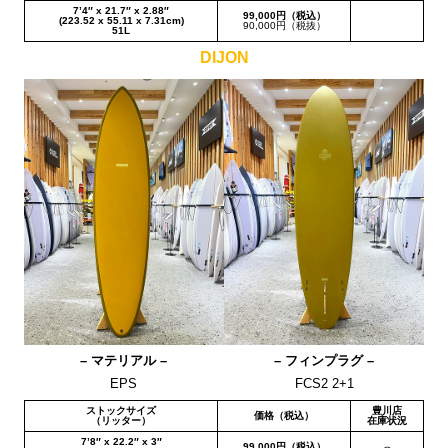
7’4″ x 21.7″ x 2.88″
99,000円（税込）
(223.52 x 55.11 x 7.31cm)
90,000円（税抜）
51L
DIJON
– マテリアル –
– フィンプラグ –
EPS
FCS2 2+1
ストックサイズ
豊川店
価格（税込）
（リッター）
在庫状況
7’8″ x 22.2″ x 3″
99,000円（税込）