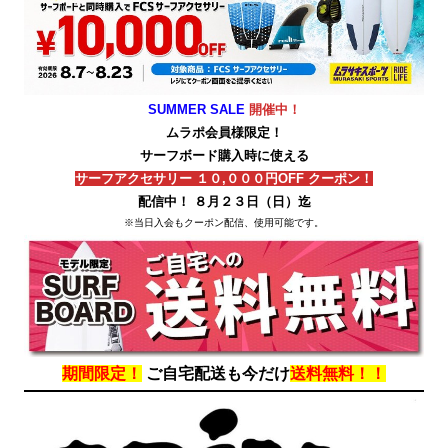
SUMMER SALE
開催中！
ムラポ会員様限定！
サーフボード購入時に使える
サーフアクセサリー １０,０００円OFF クーポン！
配信中！ ８月２３日（日）迄
※当日入会もクーポン配信、使用可能です。
期間限定！
ご自宅配送も今だけ
送料無料！！