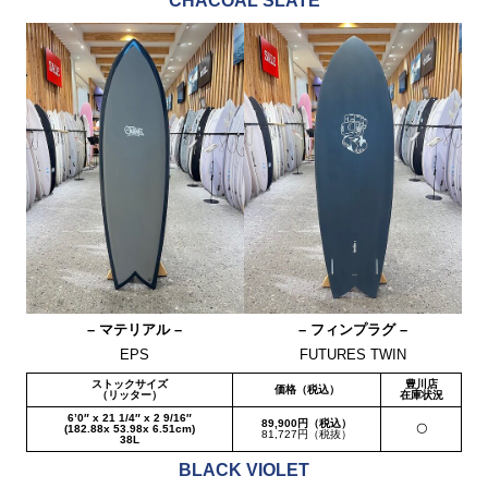
CHACOAL SLATE
– マテリアル –
– フィンプラグ –
EPS
FUTURES TWIN
ストックサイズ
豊川店
価格（税込）
（リッター）
在庫状況
6’0″ x 21 1/4″ x 2 9/16″
89,900円（税込）
(182.88x 53.98x 6.51cm)
〇
81,727円（税抜）
38L
BLACK VIOLET