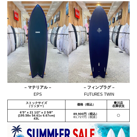
– マテリアル –
– フィンプラグ –
EPS
FUTURES TWIN
ストックサイズ
豊川店
価格（税込）
（リッター）
在庫状況
6’5″ x 21 1/2″ x 2 5/8″
89,900円（税込）
(195.58x 54.61x 6.67cm)
〇
81,727円（税抜）
43L