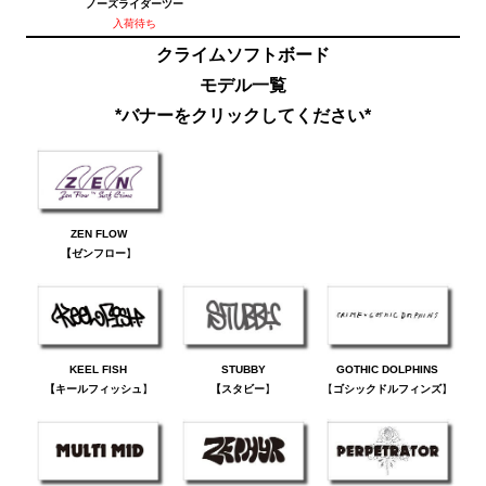
ノーズライダー
ツー
入荷待ち
クライムソフトボード
モデル一覧
*バナーをクリックしてください*
ZEN FLOW
【ゼンフロー
】
KEEL FISH
STUBBY
GOTHIC DOLPHINS
【キールフィッシュ
】
【スタビー
】
【
ゴシックドルフィンズ
】