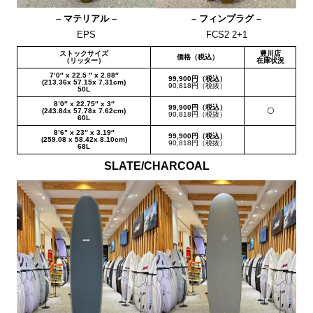
– マテリアル –
– フィンプラグ –
EPS
FCS2 2+1
ストックサイズ
豊川店
価格（税込）
（リッター）
在庫状況
7’0″ x 22.5 ″ x 2.88″
99,900円（税込）
(213.36x 57.15x 7.31cm)
90,818円（税抜）
50L
8’0″ x 22.75″ x 3″
99,900円（税込）
(243.84x 57.78x 7.62cm)
〇
90,818円（税抜）
60L
8’6” x 23″ x 3.19″
99,900円（税込）
(259.08 x 58.42x 8.10cm)
90,818円（税抜）
68L
SLATE/CHARCOAL