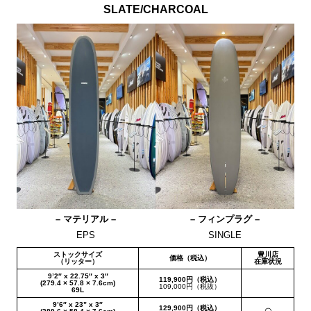
SLATE/CHARCOAL
– マテリアル –
– フィンプラグ –
EPS
SINGLE
ストックサイズ
豊川店
価格（税込）
（リッター）
在庫状況
9’2″ x 22.75″ x 3″
119,900円（税込）
(279.4 × 57.8 × 7.6cm)
109,000円（税抜）
69L
9’6″ x 23” x 3″
129,900円（税込）