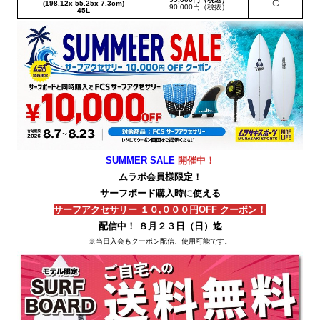
(198.12x 55.25x 7.3cm)
〇
90,000円（税抜）
45L
SUMMER SALE
開催中！
ムラポ会員様限定！
サーフボード購入時に使える
サーフアクセサリー １０,０００円OFF クーポン！
配信中！ ８月２３日（日）迄
※当日入会もクーポン配信、使用可能です。