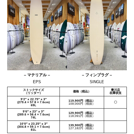
– マテリアル –
– フィンプラグ –
EPS
SINGLE
ストックサイズ
豊川店
価格（税込）
（リッター）
在庫状況
9’2″ x 22.75″ x 3″
119,900円（税込）
(279.4 × 57.8 × 7.6cm)
〇
109,000円（税抜）
69L
9’6″ x 23” x 3″
129,900円（税込）
(289.6 × 58.4 × 7.6cm)
118,091円（税抜）
74L
10’0″ x 23.25″ x 3″
139,900円（税込）
(304.8 × 59.1 × 7.6cm)
127,182円（税抜）
81L