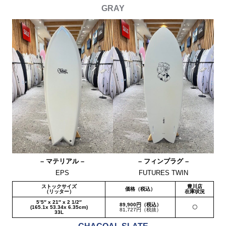
GRAY
– マテリアル –
– フィンプラグ –
EPS
FUTURES TWIN
ストックサイズ
豊川店
価格（税込）
（リッター）
在庫状況
5’5″ x 21″ x 2 1/2″
89,900円（税込）
(165.1x 53.34x 6.35cm)
〇
81,727円（税抜）
33L