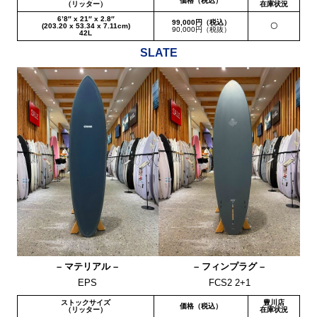
価格（税込）
（リッター）
在庫状況
6’8″ x 21″ x 2.8″
99,000円（税込）
(203.20 x 53.34 x 7.11cm)
〇
90,000円（税抜）
42L
SLATE
– マテリアル –
– フィンプラグ –
EPS
FCS2 2+1
ストックサイズ
豊川店
価格（税込）
（リッター）
在庫状況