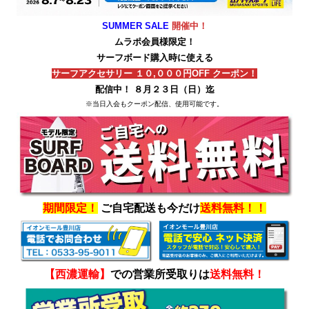
SUMMER SALE
開催中！
ムラポ会員様限定！
サーフボード購入時に使える
サーフアクセサリー １０,０００円OFF クーポン！
配信中！ ８月２３日（日）迄
※当日入会もクーポン配信、使用可能です。
期間限定！
ご自宅配送も今だけ
送料無料！！
【西濃運輸】
での営業所受取りは
送料無料！