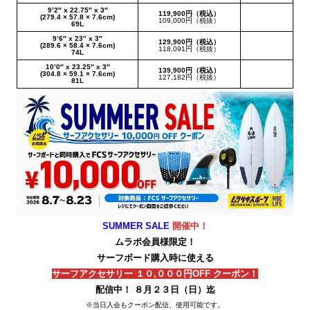
9’2″ x 22.75″ x 3″
119,900円（税込）
(279.4 × 57.8 × 7.6cm)
109,000円（税抜）
69L
9’6″ x 23” x 3″
129,900円（税込）
(289.6 × 58.4 × 7.6cm)
118,091円（税抜）
74L
10’0″ x 23.25″ x 3″
139,900円（税込）
(304.8 × 59.1 × 7.6cm)
127,182円（税抜）
81L
SUMMER SALE
開催中！
ムラポ会員様限定！
サーフボード購入時に使える
サーフアクセサリー １０,０００円OFF クーポン！
配信中！ ８月２３日（日）迄
※当日入会もクーポン配信、使用可能です。