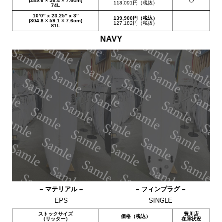
(289.6 × 58.4 × 7.6cm)
〇
118,091円（税抜）
74L
10’0″ x 23.25″ x 3″
139,900円（税込）
(304.8 × 59.1 × 7.6cm)
127,182円（税抜）
81L
NAVY
– マテリアル –
– フィンプラグ –
EPS
SINGLE
ストックサイズ
豊川店
価格（税込）
（リッター）
在庫状況