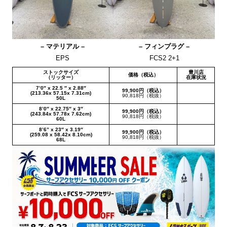
– マテリアル –
– フィンプラグ –
EPS
FCS2 2+1
ストックサイズ
豊川店
価格（税込）
（リッター）
在庫状況
7’0″ x 22.5 ″ x 2.88″
99,900円（税込）
(213.36x 57.15x 7.31cm)
90,818円（税抜）
50L
8’0″ x 22.75″ x 3″
99,900円（税込）
(243.84x 57.78x 7.62cm)
90,818円（税抜）
60L
8’6” x 23″ x 3.19″
99,900円（税込）
(259.08 x 58.42x 8.10cm)
90,818円（税抜）
68L