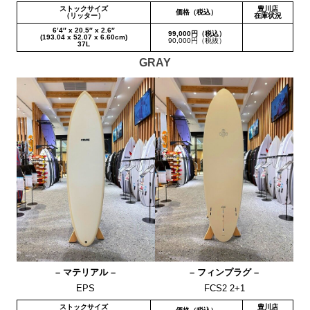
ストックサイズ
豊川店
価格（税込）
（リッター）
在庫状況
6’4″ x 20.5″ x 2.6″
99,000円（税込）
(193.04 x 52.07 x 6.60cm)
90,000円（税抜）
37L
GRAY
– マテリアル –
– フィンプラグ –
EPS
FCS2 2+1
ストックサイズ
豊川店