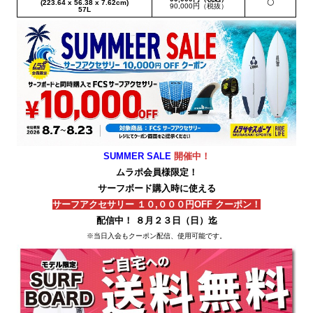
(223.64 x 56.38 x 7.62cm)
〇
90,000円（税抜）
57L
SUMMER SALE
開催中！
ムラポ会員様限定！
サーフボード購入時に使える
サーフアクセサリー １０,０００円OFF クーポン！
配信中！ ８月２３日（日）迄
※当日入会もクーポン配信、使用可能です。