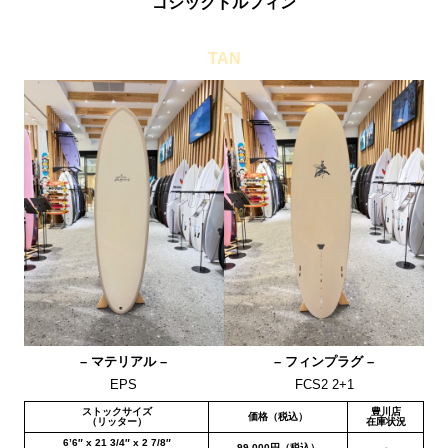
ゴシックドルフィン
TAN
– マテリアル –
– フィンプラグ –
EPS
FCS2 2+1
ストックサイズ
豊川店
価格（税込）
（リッター）
在庫状況
6’6″ x 21 3/4″ x 2 7/8″
99,000円（税込）