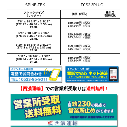
SPINE-TEK
FCS2 3PLUG
ストックサイズ
豊川店
価格（税込）
（リッター）
在庫状況
5’8″ x 18 1/4″ x 2 3/16″
159,900円（税込）
(172.72 x 46.36 x 5.56cm)
145,364円（税抜）
24.3L
5’9″ x 18 3/8″ x 2 1/4″
159,900円（税込）
(175.26 x 46.67 x 5.72cm)
145,364円（税抜）
25.5L
5’10” x 18 5/8″ x 2 5/16″4
159,900円（税込）
(177.8 x 47.31 x 5.87cm)
145,364円（税抜）
26.9L
5’11” x 18 7/8″ x 2 3/8″
159,900円（税込）
(180.34 x 47.94 x 6.03cm)
145,364円（税抜）
28.4L
【西濃運輸】
での営業所受取りは
送料無料！