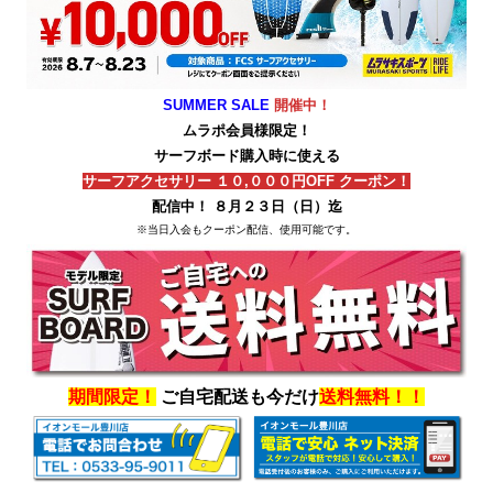
SUMMER SALE
開催中！
ムラポ会員様限定！
サーフボード購入時に使える
サーフアクセサリー １０,０００円OFF クーポン！
配信中！ ８月２３日（日）迄
※当日入会もクーポン配信、使用可能です。
期間限定！
ご自宅配送も今だけ
送料無料！！