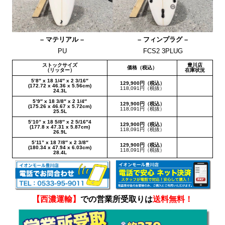
– マテリアル –
– フィンプラグ –
PU
FCS2 3PLUG
ストックサイズ
豊川店
価格（税込）
（リッター）
在庫状況
5’8″ x 18 1/4″ x 2 3/16″
129,900円（税込）
(172.72 x 46.36 x 5.56cm)
118,091円（税抜）
24.3L
5’9″ x 18 3/8″ x 2 1/4″
129,900円（税込）
(175.26 x 46.67 x 5.72cm)
118,091円（税抜）
25.5L
5’10” x 18 5/8″ x 2 5/16″4
129,900円（税込）
(177.8 x 47.31 x 5.87cm)
118,091円（税抜）
26.9L
5’11” x 18 7/8″ x 2 3/8″
129,900円（税込）
(180.34 x 47.94 x 6.03cm)
118,091円（税抜）
28.4L
【西濃運輸】
での営業所受取りは
送料無料！