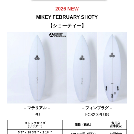
2026 NEW
MIKEY FEBRUARY SHOTY
【
ショーティー
】
– マテリアル –
– フィンプラグ –
PU
FCS2 3PLUG
ストックサイズ
豊川店
価格（税込）
（リッター）
在庫状況
5’9″ x 18 3/8 ” x 2 1/4 ”
139,900円（税込）
お問合せ