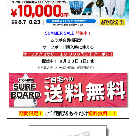
SUMMER SALE
開催中！
ムラポ会員様限定！
サーフボード購入時に使える
サーフアクセサリー １０,０００円OFF クーポン！
配信中！ ８月２３日（日）迄
※当日入会もクーポン配信、使用可能です。
期間限定！
ご自宅配送も今だけ
送料無料！！