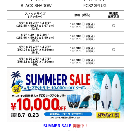
BLACK SHADOW
FCS2 3PLUG
ストックサイズ
豊川店
価格（税込）
（リッター）
在庫状況
6’0″ x 19 3/4″ x 2 5/8″
149,900円（税込）
(182.88 x 50.17 x 6.67 cm)
〇
136,273円（税抜）
32.6L
6’2″ x 20 ” x 2 3/4 ”
149,900円（税込）
(187.96 x 50.80 x 6.99 cm)
136,273円（税抜）
35.4L
6’4″ x 20 1/4″ x 2 3/4″
149,900円（税込）
(193.04 x 51.44 x 6.99cm)
〇
136,273円（税抜）
36.9L
6’6″ x 20 1/2″ x 2 7/8″
149,900円（税込）
(198.12 x 52.07 x 7.30cm)
136,273円（税抜）
40L
SUMMER SALE
開催中！