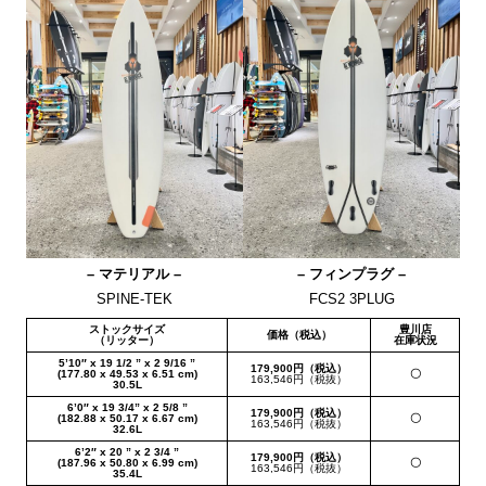
– マテリアル –
– フィンプラグ –
SPINE-TEK
FCS2 3PLUG
ストックサイズ
豊川店
価格（税込）
（リッター）
在庫状況
5’10″ x 19 1/2 ” x 2 9/16 ”
179,900円（税込）
(177.80 x 49.53 x 6.51 cm)
〇
163,546円（税抜）
30.5L
6’0″ x 19 3/4” x 2 5/8 ”
179,900円（税込）
(182.88 x 50.17 x 6.67 cm)
〇
163,546円（税抜）
32.6L
6’2″ x 20 ” x 2 3/4 ”
179,900円（税込）
(187.96 x 50.80 x 6.99 cm)
〇
163,546円（税抜）
35.4L