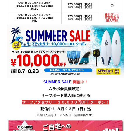
6’4″ x 20 1/4″ x 2 3/4″
179,900円（税込）
(193.04 x 51.44 x 6.99cm)
〇
163,546円（税抜）
36.9L
6’6″ x 20 1/2″ x 2 7/8″
豊川店にて
179,900円（税込）
(198.12 x 52.07 x 7.30cm)
店頭受取り
163,546円（税抜）
40L
購入可能
SUMMER SALE
開催中！
ムラポ会員様限定！
サーフボード購入時に使える
サーフアクセサリー １０,０００円OFF クーポン！
配信中！ ８月２３日（日）迄
※当日入会もクーポン配信、使用可能です。