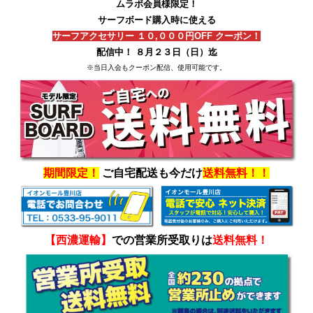
ムラポ会員様限定！
サーフボード購入時に使える
サーフアクセサリー １０,０００円OFF クーポン！
配信中！ ８月２３日（日）迄
※当日入会もクーポン配信、使用可能です。
期間限定！
ご自宅配送も今だけ
送料無料！！
【西濃運輸】
での営業所受取りは
送料無料！