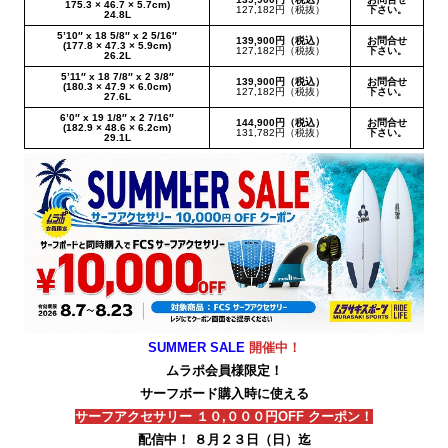
175.3 × 46.7 × 5.7cm)
127,182円（税抜）
下さい。
24.8L
5’10″ x 18 5/8″ x 2 5/16″
139,900円（税込）
お問合せ
(177.8 × 47.3 × 5.9cm)
127,182円（税抜）
下さい。
26.2L
5’11″ x 18 7/8″ x 2 3/8″
139,900円（税込）
お問合せ
(180.3 × 47.9 × 6.0cm)
127,182円（税抜）
下さい。
27.6L
6’0″ x 19 1/8″ x 2 7/16″
144,900円（税込）
お問合せ
(182.9 × 48.6 × 6.2cm)
131,782円（税抜）
下さい。
29.1L
SUMMER SALE
開催中！
ムラポ会員様限定！
サーフボード購入時に使える
サーフアクセサリー １０,０００円OFF クーポン！
配信中！ ８月２３日（日）迄