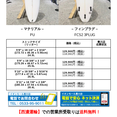
– マテリアル –
– フィンプラグ –
PU
FCS2 3PLUG
ストックサイズ
豊川店
価格（税込）
（リッター）
在庫状況
5’8″ x 18 1/4″ x 2 3/16″
129,900円（税込）
(172.72 x 46.36 x 5.56cm)
118,091円（税抜）
24.3L
5’9″ x 18 3/8″ x 2 1/4″
129,900円（税込）
(175.26 x 46.67 x 5.72cm)
118,091円（税抜）
25.5L
5’10” x 18 5/8″ x 2 5/16″4
129,900円（税込）
(177.8 x 47.31 x 5.87cm)
118,091円（税抜）
26.9L
5’11” x 18 7/8″ x 2 3/8″
129,900円（税込）
(180.34 x 47.94 x 6.03cm)
118,091円（税抜）
28.4L
【西濃運輸】
での営業所受取りは
送料無料！