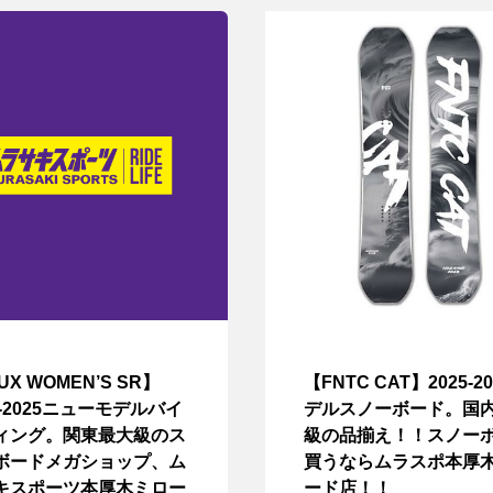
UX WOMEN’S SR】
【FNTC CAT】2025-2
4-2025ニューモデルバイ
デルスノーボード。国
ィング。関東最大級のス
級の品揃え！！スノー
ボードメガショップ、ム
買うならムラスポ本厚
キスポーツ本厚木ミロー
ード店！！