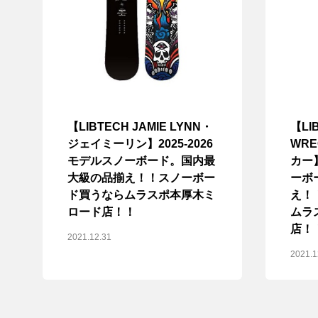
【LIBTECH JAMIE LYNN・
【LI
ジェイミーリン】2025-2026
WR
モデルスノーボード。国内最
カー】
大級の品揃え！！スノーボー
ーボ
ド買うならムラスポ本厚木ミ
え！
ロード店！！
ムラ
店！
2021.12.31
2021.1