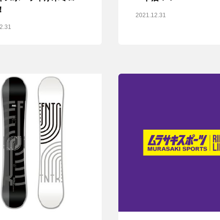
！
2021.12.31
2.31