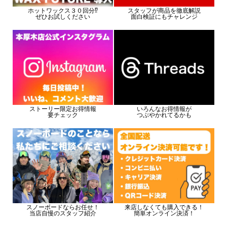
ホットワックス３０回分⁉
スタッフが商品を徹底解説
ぜひお試しください
面白検証にもチャレンジ
ストーリー限定お得情報
いろんなお得情報が
要チェック
つぶやかれてるかも
スノーボードならお任せ！
来店しなくても購入できる！
当店自慢のスタッフ紹介
簡単オンライン決済！