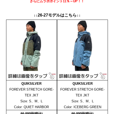
さらにムラポポイント11％～UP！！
↓↓26-27モデルはこちら↓↓
QUIKSILVER
QUIKSILVER
FOREVER STRETCH GORE-
FOREVER STRETCH GORE-
TEX JKT
TEX JKT
Size: S、M、L
Size: S、M、L
Color: QUIET HARBOR
Color: ICEBERG GREEN
66,000円(税込)
66,000円(税込)