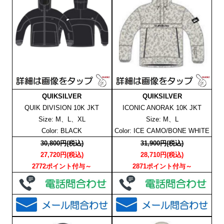
QUIKSILVER
QUIKSILVER
QUIK DIVISION 10K JKT
ICONIC ANORAK 10K JKT
Size: M、L、XL
Size: M、L
Color: BLACK
Color: ICE CAMO/BONE WHITE
30,800円(税込)
31,900円(税込)
27,720円(税込)
28,710円(税込)
2772ポイント付与～
2871ポイント付与～