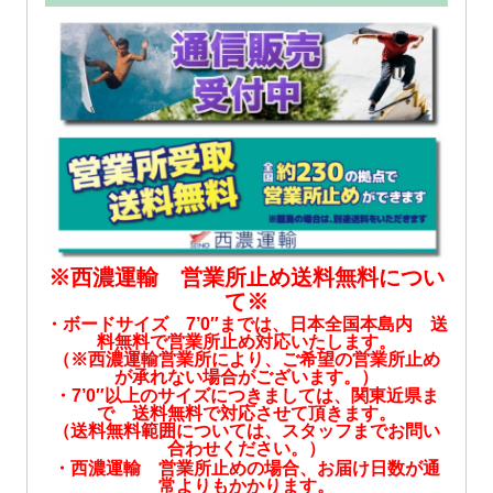
※西濃運輸 営業所止め送料無料につい
て※
・
ボードサイズ 7’0″までは、日本全国本島内 送
料無料で営業所止め対応いたします。
（※西濃運輸営業所により、ご希望の営業所止め
が承れない場合がございます。）
・7’0″以上のサイズにつきましては、関東近県ま
で 送料無料で対応させて頂きます。
（送料無料範囲については、スタッフまでお問い
合わせください。）
・西濃運輸 営業所止めの場合、お届け日数が通
常よりもかかります。