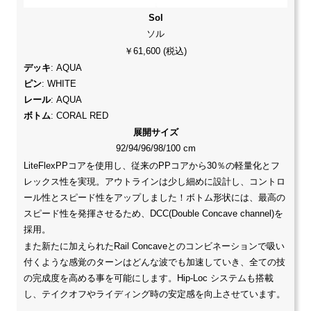
Sol
ソル
￥61,600 (税込)
デッキ
: AQUA
ピン
: WHITE
レール
: AQUA
ボトム
: CORAL RED
展開サイズ
92/94/96/98/100 cm
LiteFlexPPコアを使用し、従来のPPコアから30％の軽量化とフ
レックス性を実現。アウトラインは少し細めに設計し、コントロ
ール性とスピード性をアップしました！ボトム形状には、最高の
スピード性を発揮させるため、DCC(Double Concave channel)を
採用。
また新たに加えられたRail Concaveとのコンビネーションで吸い
付くような感覚のターンはどんな波でも加速していき、全ての技
の完成度を高める事を可能にします。Hip-Loc システムも搭載
し、テイクオフやライディング時の安定感を向上させています。