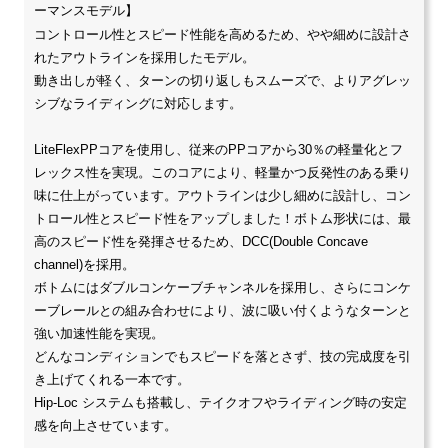
ーマンスモデル】
コントロール性とスピード性能を高めるため、やや細めに設計さ
れたアウトラインを採用したモデル。
動き出しが軽く、ターンの切り返しもスムーズで、よりアグレッ
シブなライディングに対応します。
LiteFlexPPコアを使用し、従来のPPコアから30％の軽量化とフ
レックス性を実現。このコアにより、軽量かつ反発性のある乗り
味に仕上がっています。アウトラインは少し細めに設計し、コン
トロール性とスピード性をアップしました！ボトム形状には、最
高のスピード性を発揮させるため、DCC(Double Concave
channel)を採用。
ボトムにはダブルコンケーブチャンネルを採用し、さらにコンケ
ーブレールとの組み合わせにより、波に吸い付くようなターンと
強い加速性能を実現。
どんなコンディションでもスピードを落とさず、技の完成度を引
き上げてくれる一本です。
Hip-Loc システムも搭載し、テイクオフやライディング時の安定
感を向上させています。