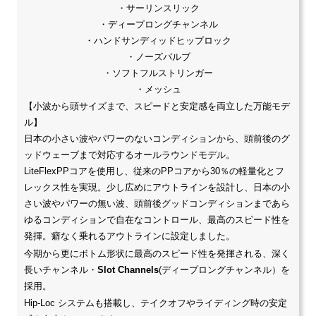
・サーリンスリック
・ディープロングチャンネル
・ハンドサンディッドヒップロック
・ノーズバルブ
・ソフトフルストリンガー
・メッシュ
【小波から頭サイズまで、スピードと安定感を両立した万能モデ
ル】
日本の小さい波やパワーのないコンディションから、頭前後のグ
ッドウェーブまで対応するオールラウンドモデル。
LiteFlexPPコアを使用し、従来のPPコアから30％の軽量化とフ
レックス性を実現。少し広めにアウトラインを設計し、日本の小
さい波やパワーの無い波、頭前後グッドコンディションまであら
ゆるコンディションで自在なコントロール、最高のスピード性を
発揮。癖なく乗れるアウトラインに設定しました。
今期から更にボトム形状に最高のスピード性を発揮される、深く
長いチャンネル・
Slot Channels
(ディープロングチャンネル）を
採用。
Hip-Loc システムも搭載し、テイクオフやライディング時の安定