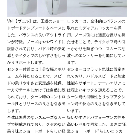
Vell【ヴェル】は、王道のショー
ロッカーは、全体的にバランスの
トボードテンプレートをベースに
取れたミディアムロッカーを採
した、バランスの良いアウトライ
用。ノーズ側には適度な反りを持
ンが特徴。ノーズはややワイドに
たせることで、テイクオフ時の引
設計されており、パドル時の安定
っかかりを防ぎつつ、スムーズな
感とテイクオフのしやすさをしっ
波へのエントリーを可能にしてい
かりサポートします。
ます。
センター付近には十分な幅とボリ
センターはフラット気味に設定さ
ュームを持たせることで、スピー
れており、パドルスピードと加速
ドの乗りやすさと安定感を確保。
性能をサポート。テールエリアに
一方でテールにかけては自然に絞
は程よいキックを加えることで、
られており、ターン時のコントロ
ターン時の回転性とリップアクシ
ール性とリリースの良さを引き出
ョン時の反応の良さを引き出して
します。
います。
全体は無理のないスムーズなカー
扱いやすさとパフォーマンス性を
ブで構成されており、クセのない
高いレベルで両立した、まさに“王
乗り味とショートボードらしい軽
道ショートボード”らしいロッカー