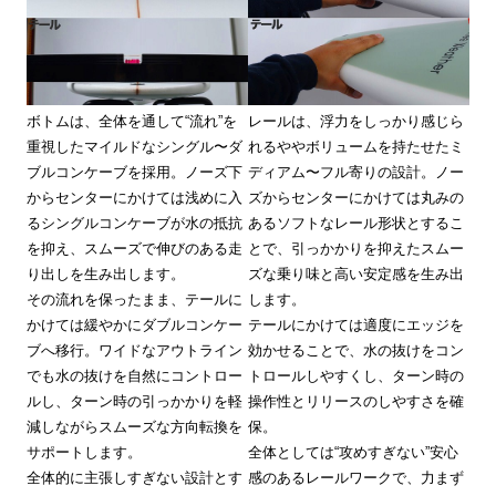
ボトムは、全体を通して“流れ”を
レールは、浮力をしっかり感じら
重視したマイルドなシングル〜ダ
れるややボリュームを持たせたミ
ブルコンケーブを採用。ノーズ下
ディアム〜フル寄りの設計。ノー
からセンターにかけては浅めに入
ズからセンターにかけては丸みの
るシングルコンケーブが水の抵抗
あるソフトなレール形状とするこ
を抑え、スムーズで伸びのある走
とで、引っかかりを抑えたスムー
り出しを生み出します。
ズな乗り味と高い安定感を生み出
その流れを保ったまま、テールに
します。
かけては緩やかにダブルコンケー
テールにかけては適度にエッジを
ブへ移行。ワイドなアウトライン
効かせることで、水の抜けをコン
でも水の抜けを自然にコントロー
トロールしやすくし、ターン時の
ルし、ターン時の引っかかりを軽
操作性とリリースのしやすさを確
減しながらスムーズな方向転換を
保。
サポートします。
全体としては“攻めすぎない”安心
全体的に主張しすぎない設計とす
感のあるレールワークで、力まず