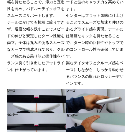
幅を持たせることで、浮力と直進
ードと波のキャッチ力を高めてい
性を高め、パドル〜テイクオフを
ます。
スムーズにサポートします。
センターはフラット気味に仕上げ
テールにかけても極端に絞りすぎ
ることでスムーズな加速と伸びの
ず、適度な幅を残すことでスピー
あるグライド感を実現。テールに
ドの伸びと安定したターン性能を
は適度なキックを持たせること
両立。全体は丸みのあるスムーズ
で、ターン時の回転性やトップで
なカーブで構成されており、クル
のコントロール性も確保していま
ーズ感のある乗り味と操作性をバ
す。
ランス良く引き出したアウトライ
楽なテイクオフとクルーズ感をベ
ンに仕上がっています。
ースにしながら、しっかり動かせ
るバランスの取れたロッカーデザ
インです。