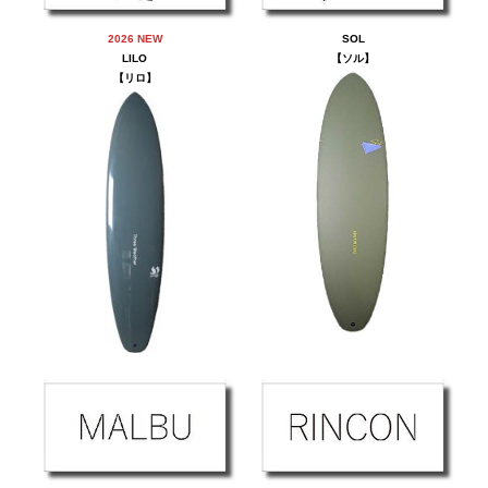
2026 NEW
SOL
LILO
【ソル】
【
リロ
】