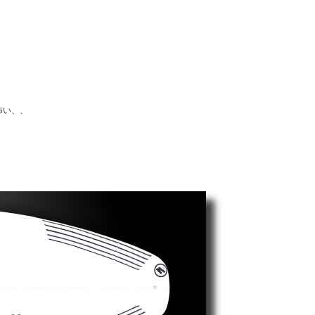
。
怖い、、
！