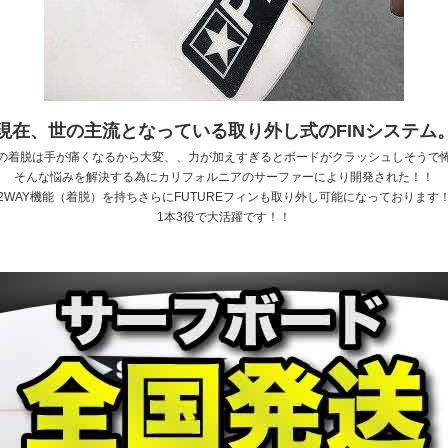
現在、世の主流となっている取り外し式のFINシステム
の着脱は手が痛くなるから大変、、力が加えすぎるとボードがクラッシュしそうで
そんな悩みを解決する為にカリフォルニアのサーファーにより開発された！！
2WAY機能（着脱）を持ちさらにFUTUREフィンも取り外し可能になっております
1本3役で大活躍です！！