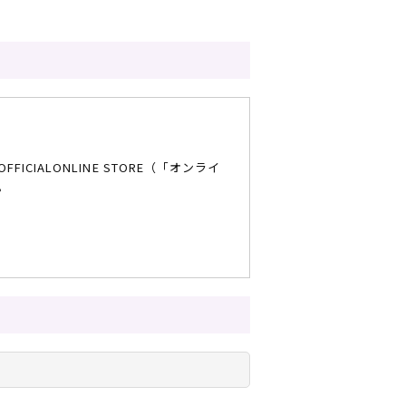
ギフトラッピング
ギフトラッピング
ギフトラッピング
ギフトラッピング
アフターサポート
アフターサポート
アフターサポート
アフターサポート
下取り保証について
下取り保証について
下取り保証について
下取り保証について
よくある質問
よくある質問
よくある質問
よくある質問
店舗一覧
店舗一覧
店舗一覧
店舗一覧
お問い合わせ
お問い合わせ
お問い合わせ
お問い合わせ
ニュース
ニュース
ニュース
ニュース
ALONLINE STORE（「オンライ
。
バーコードを提示することが可能なお客様
みご利用いただけます。