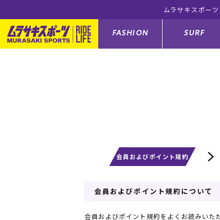
無料！(※一部対象外有り)
FASHION
SURF
ファションカテゴリー
サーフィンカテゴリー
スノーボードカテゴリー
スケートボードカテゴリー
すべてのアイテム
すべてのアイテム
すべてのアイテム
すべてのアイテム
アウター/
サーフボー
スノーボー
スケートボ
ボトムス
サーフィングッズ
スノーボードブーツ
スケートボードパーツ
シューズ
サーフボー
スノーボー
スケートボ
会員およびポイント規約
バッグ
ボディーボード
スノーボードゴーグル
GO スケートセット
ファッショ
スキムボー
スノーボー
会員およびポイント規約について
メンズ水着
GO ボディーボード
キッズスノーボードセット
メンズラッ
中古/アウ
スノーボー
会員およびポイント規約をよくお読みいただ