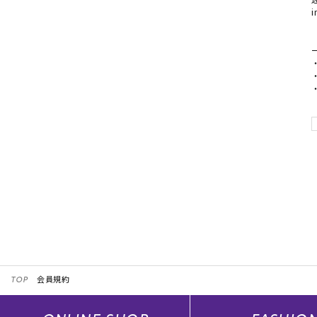
第3条 会員登録
1. 会員登録は、アプリをダウンロー
い場合、または登録内容に不備がある場
2. 入会金・年会費は無料です。
3. 会員資格及び特典は発行された本
第4条 ムラポ（ムラサキスポーツ
本サービスはムラサキスポーツ、THE SUNS、ム
SEQUENCE、COMP_US及び、
ショップについては、当社コーポレートサ
第5条 会員の特典
1. ポイント付与 （ポイント加算）
① 会員は、当社が指定する店舗・オン
す。お買い上げ商品の100円未満は切り
② 店舗での商品購入の際に、ご精算前
算後のアプリ提示では、ポイントの付与
い。
TOP
会員規約
尚、携帯端末の不具合や通信障害により
す。