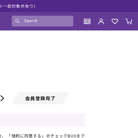
キスポーツ公式オンラインショップ 新作続々入荷中！是非お買い物
ゲスト
様
ログイン
会員登録
CONTENTS
CONTENTS
CONTENTS
CONTENTS
ブランド一覧
ブランド一覧
ブランド一覧
ブランド一覧
特集一覧
特集一覧
特集一覧
特集一覧
RIDE LIFE MAGAZINE一覧
RIDE LIFE MAGAZINE一覧
RIDE LIFE MAGAZINE一覧
RIDE LIFE MAGAZINE一覧
スタッフスナップ
スタッフスナップ
スタッフスナップ
スタッフスナップ
ブログ一覧
ブログ一覧
ブログ一覧
ブログ一覧
会員登録完了
SUPPORT
SUPPORT
SUPPORT
SUPPORT
ご利用ガイド
ご利用ガイド
ご利用ガイド
ご利用ガイド
会員ランク
会員ランク
会員ランク
会員ランク
、 「規約に同意する」のチェックBOXをク
店頭受取サービス
店頭受取サービス
店頭受取サービス
店頭受取サービス