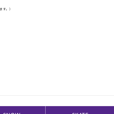
ます。）
だいて行います。（※必須情報の入力がな
URASAKI STYLE FOR WOMEN、
けない店舗がございます。本サービスご利用
100円につき1ポイントが付与されま
バーコードのご提示がない場合やレジ精
付与はいたしかねますのでご了承くださ
くことによりポイントの付与は可能で