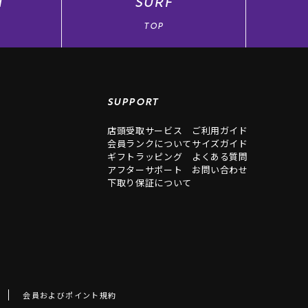
できません。
N
SURF
トは、システム処理上、更新に一定時間を有します。あらかじめご了承
TOP
、店舗とオンラインストアでは付与されるポイント数に相違が生じる場
複数の商品を同時にご購入いただいた場合、付与ポイントを計算するた
算出いたします。この算出された価格に対してポイントが付与されます
SUPPORT
点ではポイント付与・ランクアップの反映はされません。商品出荷時に
店頭受取サービス
ご利用ガイド
意ください。
会員ランクについて
サイズガイド
ギフトラッピング
よくある質問
用可能な各種金券、その他当社が取り扱う支払方法での商品購入時。
アフターサポート
お問い合わせ
EBサイトでのクレジットカード決済は、ポイント付与対象外となります
下取り保証について
場合は、差し引き額の金額がポイント付与対象となります。
ントご利用後のお買い上げ金額がポイント付与の対象となります。
間を過ぎたポイントは無効となります。
る店舗・サイトで商品のご購入に際し、お会計時に1ポイント＝1円換算
ん。
会員およびポイント規約
合は、お会計時にアプリ内のバーコードをご提示ください。尚、スマー