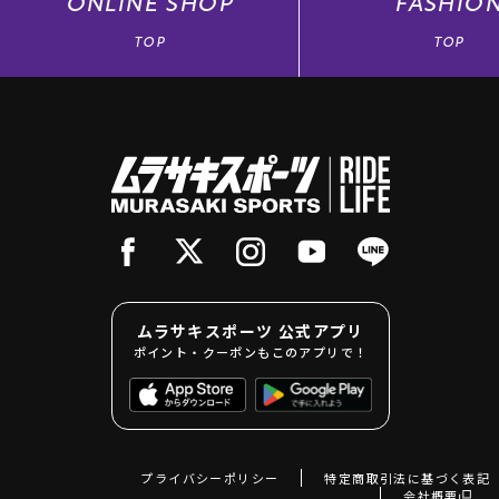
③ ポイントを第三者に譲渡することは
ONLINE
SHOP
FASHIO
④ オンラインストアでのお買上ポイン
TOP
TOP
⑤ 以下の購入の場合、システム都合上
い。
・セット商品ご購入時
・クーポンご利用時
また、セット商品やクーポン利用など、
当社独自の計算方法（按分計算）により
⑥ オンラインサイトご利用時、注文時
アップ反映となります。あらかじめご注
2. ポイント付与の対象
① 現金、クレジットカード、当社で使
② 店舗での代引き発送及び店舗専用W
③ 値引き商品、各種割引券をお使いの
④ ポイントご利用のお会計時は、ポイ
ムラサキスポーツ 公式アプリ
3. ポイント有効期間
ポイント・クーポンもこのアプリで！
最終ご利用から2年間とします。有効期
4. ポイントの利用 （ポイント使用）
① ポイント付与後、次回当社が指定す
としてご利用いただけます。
② ポイントは換金することはできませ
プライバシーポリシー
特定商取引法に基づく表記
③ 店舗でポイントをご利用いただく場
会社概要