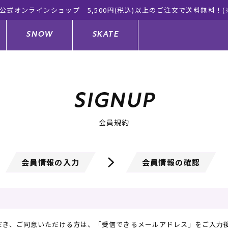
ムラサ
SNOW
SKATE
SIGNUP
ジャケット
ド
ド板
ード
トップス
ウェットスーツ
バインディング
キッズスケートボード
会員規約
ドメンテナンスグッズ
ドセット
ードグッズ
サンダル
キッズサーフィン
スノーボードウェア
スケートボードメンテナンスグッ
ズ
会員情報の入力
会員情報の確認
ングッズ
ド
ドグローブ
キッズ
ウインターアイテム
キッズスノーボード
シュガード
トレット サーフボード
ドグッズ
レディース水着
中古/アウトレット ウェットスーツ
スノーボードメンテナンスグッズ
き、ご同意いただける方は、「受信できるメールアドレス」をご入力後