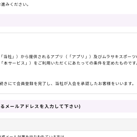
お進みください。
フィットネス
チケット
ストライダー/バイク/その他
中古/アウトレット スノーボード
SKATE TOP
SURF TOP
社」）から提供されるアプリ（「アプリ」）及びムラサキスポーツOFFICI
「本サービス」）をご利用いただくにあたっての条件を定めたものです
FASHION TOP
SNOW TOP
続きにて会員登録を完了し、当社が入会を承認したお客様をいいます。
スが必要です。
するメールアドレスを入力して下さい)
自身のスマートデバイスにダウンロードし、会員登録を完了し、店舗での
は、オンラインストアでの会員登録および会員ログインを行ったお客様の
は、利用者が負担するものとします。
迷惑メール対策を行なわれている方は、