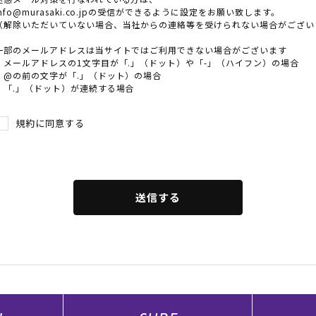
info@murasaki.co.jpの受信ができるように設定をお願い致します。
（解除いただいていない場合、当社からの連絡等を受けられない場合がござい
ドいただくか、オンラインストア会員登録画面より必要情報をご入力いた
合は、会員登録を完了できない可能性があります。）
一部のメールアドレスは当サイトではご利用できない場合がございます
・メールアドレスの1文字目が「.」（ドット）や「-」（ハイフン）の場合
人のみに有効で、他人に譲渡、貸与することはできません。
・@の前の文字が「.」（ドット）の場合
・「.」（ドット）が連続する場合
ポイント）の利用
ラサキスポーツanother style、RIDERS FACT、SURFGARDEN、M
規約に同意する
オンラインストアで共通してご利用いただけます。但し、一部ご利用いただ
イト (
https://www.murasaki.co.jp/
)でご確認ください。
送信する
ラインストアでの商品購入の際に、各商品に対して、お買上金額（税抜）
捨てとなります。
に、レジにてアプリに表示されたバーコードをご提示ください。アプリ
を受けることができませんのでご了承ください。また、ポイントの後日
アプリが稼働しない場合は、会計時、店頭にてその旨をお知らせいただ