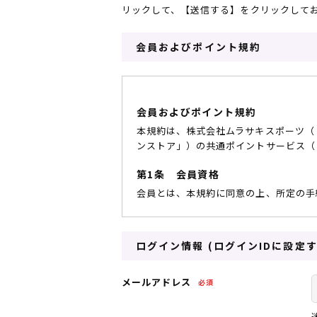
リックして、【送信する】をクリックして
レディースラッシュガード
スノーボード レンタル
レディース
リフト電子
会員およびポイント規約
中古/アウトレット スノーウェア
会員およびポイント規約
本規約は、株式会社ムラサキスポーツ（「当
ンストア」）の共通ポイントサービス（
第1条 会員資格
会員とは、本規約に同意の上、所定の手
第2条 ご利用条件
1. 会員登録には、PC、スマートデバイ
ログイン情報 (ログインIDに設定
2. 店舗での本サービスは、アプリを
のみご利用いただけます。
メールアドレス
3. オンラインストアでの本サービス
4. 本サービスの利用にかかる通信費用