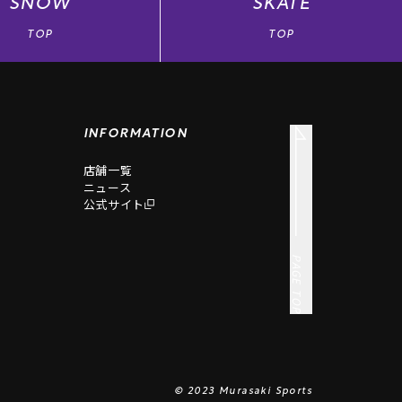
SNOW
SKATE
ください。
TOP
TOP
合がございます。あらかじめご了承くださ
めの各商品の金額は、ご購入総額を基に
。
INFORMATION
、ご購入金額分のポイント付与・ランク
店舗一覧
ニュース
公式サイト
。
PAGE TOP
で、商品買上合計金額（税込み）の一部
© 2023 Murasaki Sports
トデバイス忘れ・通信障害などによりア