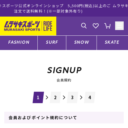
ョップ 5,500円(税込)以上のご
ムラサキスポーツ公式オンライ
(※一部対象外有り)
買い物をお
ゲスト
様
ログイン
会員登録
FASHION
SURF
SNOW
SKATE
店舗一覧
SIGNUP
会員規約
CATEGORY
ファッションTOP
会員およびポイント規約について
サーフTOP