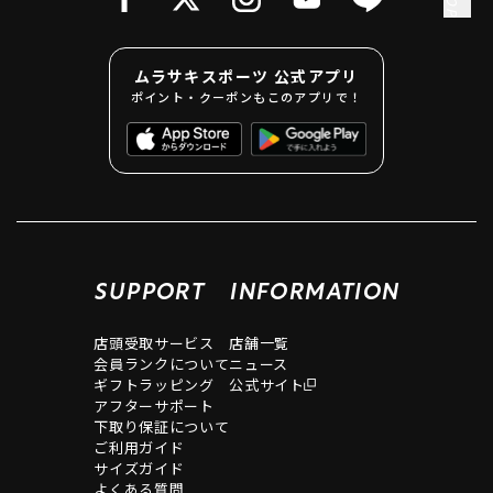
了承ください。
尚、携帯端末の不具合や通信障害によりアプリが稼働しな
い場合は、会計時、店頭にてその旨をお知らせいただくこ
ムラサキスポーツ 公式アプリ
とによりポイントの付与は可能です。
ポイント・クーポンもこのアプリで！
③ ポイントを第三者に譲渡することはできません。
④ オンラインストアでのお買上ポイントは、システム処理
上、更新に一定時間を有します。あらかじめご了承くださ
い。
⑤ 以下の購入の場合、システム都合上、店舗とオンライン
ストアでは付与されるポイント数に相違が生じる場合がご
ざいます。あらかじめご了承ください。
・セット商品ご購入時
SUPPORT
INFORMATION
・クーポンご利用時
また、セット商品やクーポン利用など、複数の商品を同時
店頭受取サービス
店舗一覧
にご購入いただいた場合、付与ポイントを計算するための
会員ランクについて
ニュース
各商品の金額は、ご購入総額を基に当社独自の計算方法
ギフトラッピング
公式サイト
（按分計算）により算出いたします。この算出された価格
アフターサポート
に対してポイントが付与されます。
下取り保証について
⑥ オンラインサイトご利用時、注文時点ではポイント付
ご利用ガイド
与・ランクアップの反映はされません。商品出荷時に、ご
サイズガイド
購入金額分のポイント付与・ランクアップ反映となりま
よくある質問