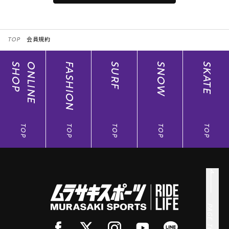
第4条 ムラポ（ムラサキスポーツポイント）の利用
本サービスはムラサキスポーツ、THE SUNS、ムラサキスポ
TOP
会員規約
ーツanother style、RIDERS FACT、SURFGARDEN、
MURASAKI STYLE FOR WOMEN、SEQUENCE、COMP_US
及び、オンラインストアで共通してご利用いただけます。
SHOP
ONLINE
FASHION
SURF
SNOW
SKATE
但し、一部ご利用いただけない店舗がございます。本サー
ビスご利用ショップについては、当社コーポレートサイト
(
https://www.murasaki.co.jp/
)でご確認ください。
第5条 会員の特典
TOP
TOP
TOP
TOP
TOP
1. ポイント付与 （ポイント加算）
① 会員は、当社が指定する店舗・オンラインストアでの商
品購入の際に、各商品に対して、お買上金額（税抜）100円
につき1ポイントが付与されます。お買い上げ商品の100円
未満は切り捨てとなります。
② 店舗での商品購入の際に、ご精算前に、レジにてアプリ
に表示されたバーコードをご提示ください。アプリバーコ
ードのご提示がない場合やレジ精算後のアプリ提示では、
PAGE TOP
ポイントの付与を受けることができませんのでご了承くだ
さい。また、ポイントの後日付与はいたしかねますのでご