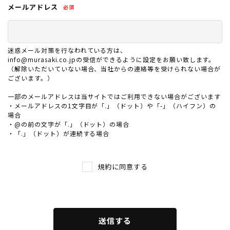
メールアドレス
第2条 ご利用条件
1. 会員登録には、PC、スマートデバイスが必要です。
2. 店舗での本サービスは、アプリを自身のスマートデバイ
スにダウンロードし、会員登録を完了し、店舗でのバーコ
迷惑メール対策を行なわれている方は、
ードを提示することが可能なお客様のみご利用いただけま
info@murasaki.co.jpの受信ができるように設定をお願い致します。
す。
（解除いただいていない場合、当社からの連絡等を受けられない場合が
3. オンラインストアでの本サービスは、オンラインストア
ございます。）
での会員登録および会員ログインを行ったお客様のみご利
一部のメールアドレスは当サイトではご利用できない場合がございます
用いただけます。
ムラサキスポーツ 公式アプリ
・メールアドレスの1文字目が「.」（ドット）や「-」（ハイフン）の
4. 本サービスの利用にかかる通信費用は、利用者が負担す
ポイント・クーポンもこのアプリで！
場合
るものとします。
・@の前の文字が「.」（ドット）の場合
・「.」（ドット）が連続する場合
第3条 会員登録
1. 会員登録は、アプリをダウンロードいただくか、オンラ
インストア会員登録画面より必要情報をご入力いただいて
規約に同意する
行います。（※必須情報の入力がない場合、または登録内
容に不備がある場合は、会員登録を完了できない可能性が
あります。）
2. 入会金・年会費は無料です。
3. 会員資格及び特典は発行された本人のみに有効で、他人
送信する
に譲渡、貸与することはできません。