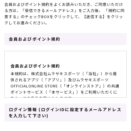
会員およびポイント規約をよくお読みいただき、ご同意いただけ
スノーTOP
る方は、「受信できるメールアドレス」をご入力後、 「規約に同
意する」のチェックBOXをクリックして、【送信する】をクリッ
クしてお進みください。
スケートTOP
会員およびポイント規約
CONTENTS
SUPPORT
会員およびポイント規約
ブランド一覧
ご利用ガイド
特集一覧
会員ランク
本規約は、株式会社ムラサキスポーツ（「当社」）から提
RIDE LIFE MAGAZINE一
店頭受取サービス
供されるアプリ（「アプリ」）及びムラサキスポーツ
覧
ギフトラッピング
OFFICIALONLINE STORE（「オンラインストア」）の共通
スタッフスナップ
アフターサポート
ポイントサービス（「本サービス」）をご利用いただくに
中古/アウトレット サー
下取り保証について
あたっての条件を定めたものです。
フ
よくある質問
中古/アウトレット スノ
店舗一覧
ログイン情報 (ログインIDに設定するメールアドレス
第1条 会員資格
ー
お問い合わせ
を入力して下さい)
ニュース
会員とは、本規約に同意の上、所定の手続きにて会員登録
を完了し、当社が入会を承認したお客様をいいます。