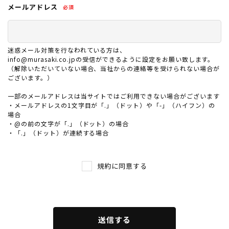
メールアドレス
第2条 ご利用条件
1. 会員登録には、PC、スマートデバイスが必要です。
2. 店舗での本サービスは、アプリを自身のスマートデバイ
スにダウンロードし、会員登録を完了し、店舗でのバーコ
迷惑メール対策を行なわれている方は、
ードを提示することが可能なお客様のみご利用いただけま
info@murasaki.co.jpの受信ができるように設定をお願い致します。
す。
（解除いただいていない場合、当社からの連絡等を受けられない場合が
3. オンラインストアでの本サービスは、オンラインストア
ございます。）
での会員登録および会員ログインを行ったお客様のみご利
一部のメールアドレスは当サイトではご利用できない場合がございます
用いただけます。
ムラサキスポーツ 公式アプリ
・メールアドレスの1文字目が「.」（ドット）や「-」（ハイフン）の
4. 本サービスの利用にかかる通信費用は、利用者が負担す
ポイント・クーポンもこのアプリで！
場合
るものとします。
・@の前の文字が「.」（ドット）の場合
・「.」（ドット）が連続する場合
第3条 会員登録
1. 会員登録は、アプリをダウンロードいただくか、オンラ
インストア会員登録画面より必要情報をご入力いただいて
規約に同意する
行います。（※必須情報の入力がない場合、または登録内
容に不備がある場合は、会員登録を完了できない可能性が
あります。）
2. 入会金・年会費は無料です。
3. 会員資格及び特典は発行された本人のみに有効で、他人
送信する
に譲渡、貸与することはできません。