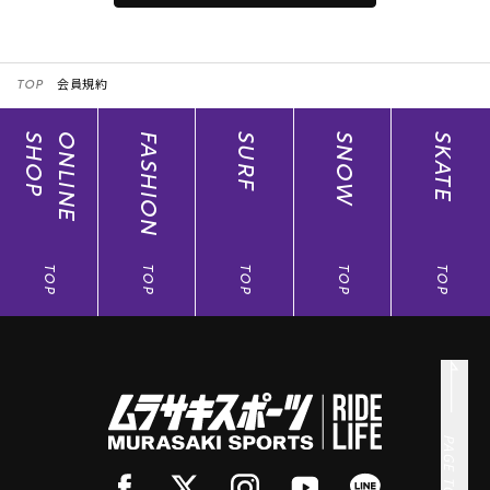
第4条 ムラポ（ムラサキスポーツポイント）の利用
本サービスはムラサキスポーツ、THE SUNS、ムラサキスポ
TOP
会員規約
ーツanother style、RIDERS FACT、SURFGARDEN、
MURASAKI STYLE FOR WOMEN、SEQUENCE、COMP_US
及び、オンラインストアで共通してご利用いただけます。
SHOP
ONLINE
FASHION
SURF
SNOW
SKATE
但し、一部ご利用いただけない店舗がございます。本サー
ビスご利用ショップについては、当社コーポレートサイト
(
https://www.murasaki.co.jp/
)でご確認ください。
第5条 会員の特典
TOP
TOP
TOP
TOP
TOP
1. ポイント付与 （ポイント加算）
① 会員は、当社が指定する店舗・オンラインストアでの商
品購入の際に、各商品に対して、お買上金額（税抜）100円
につき1ポイントが付与されます。お買い上げ商品の100円
未満は切り捨てとなります。
② 店舗での商品購入の際に、ご精算前に、レジにてアプリ
に表示されたバーコードをご提示ください。アプリバーコ
ードのご提示がない場合やレジ精算後のアプリ提示では、
PAGE TOP
ポイントの付与を受けることができませんのでご了承くだ
さい。また、ポイントの後日付与はいたしかねますのでご