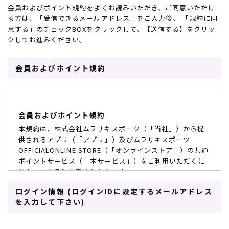
会員およびポイント規約をよくお読みいただき、ご同意いただけ
スノーTOP
る方は、「受信できるメールアドレス」をご入力後、 「規約に同
意する」のチェックBOXをクリックして、【送信する】をクリッ
クしてお進みください。
スケートTOP
会員およびポイント規約
CONTENTS
SUPPORT
会員およびポイント規約
ブランド一覧
ご利用ガイド
特集一覧
会員ランク
本規約は、株式会社ムラサキスポーツ（「当社」）から提
RIDE LIFE MAGAZINE一
店頭受取サービス
供されるアプリ（「アプリ」）及びムラサキスポーツ
覧
ギフトラッピング
OFFICIALONLINE STORE（「オンラインストア」）の共通
スタッフスナップ
アフターサポート
ポイントサービス（「本サービス」）をご利用いただくに
中古/アウトレット サー
下取り保証について
あたっての条件を定めたものです。
フ
よくある質問
中古/アウトレット スノ
店舗一覧
ログイン情報 (ログインIDに設定するメールアドレス
第1条 会員資格
ー
お問い合わせ
を入力して下さい)
ニュース
会員とは、本規約に同意の上、所定の手続きにて会員登録
を完了し、当社が入会を承認したお客様をいいます。