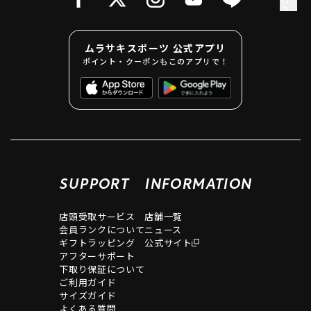
了承ください。
尚、携帯端末の不具合や通信障害によりアプリが稼働しな
い場合は、会計時、店頭にてその旨をお知らせいただくこ
ムラサキスポーツ 公式アプリ
とによりポイントの付与は可能です。
ポイント・クーポンもこのアプリで！
③ ポイントを第三者に譲渡することはできません。
④ オンラインストアでのお買上ポイントは、システム処理
上、更新に一定時間を有します。あらかじめご了承くださ
い。
⑤ 以下の購入の場合、システム都合上、店舗とオンライン
ストアでは付与されるポイント数に相違が生じる場合がご
ざいます。あらかじめご了承ください。
・セット商品ご購入時
SUPPORT
INFORMATION
・クーポンご利用時
また、セット商品やクーポン利用など、複数の商品を同時
店頭受取サービス
店舗一覧
にご購入いただいた場合、付与ポイントを計算するための
会員ランクについて
ニュース
各商品の金額は、ご購入総額を基に当社独自の計算方法
ギフトラッピング
公式サイト
（按分計算）により算出いたします。この算出された価格
アフターサポート
に対してポイントが付与されます。
下取り保証について
⑥ オンラインサイトご利用時、注文時点ではポイント付
ご利用ガイド
与・ランクアップの反映はされません。商品出荷時に、ご
サイズガイド
購入金額分のポイント付与・ランクアップ反映となりま
よくある質問