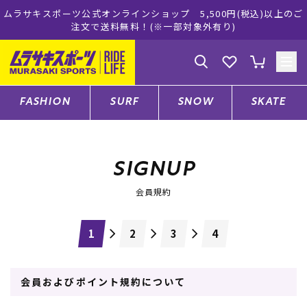
ーツ公式オンラインショップ 5,500円(税込)以上のご
ムラサキス
注文で送料無料！(※一部対象外有り)
ゲスト
様
ログイン
会員登録
FASHION
SURF
SNOW
SKATE
店舗一覧
SIGNUP
会員規約
CATEGORY
ファッションTOP
会員およびポイント規約について
サーフTOP