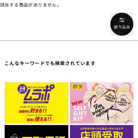
該当する商品がありません。
スノーTOP
スケートTOP
CONTENTS
SUPPORT
こんなキーワードでも検索されています
ブランド一覧
ご利用ガイド
特集一覧
会員ランク
RIDE LIFE MAGAZINE一
店頭受取サービス
覧
ギフトラッピング
スタッフスナップ
アフターサポート
中古/アウトレット サー
下取り保証について
フ
よくある質問
中古/アウトレット スノ
店舗一覧
ー
お問い合わせ
ニュース