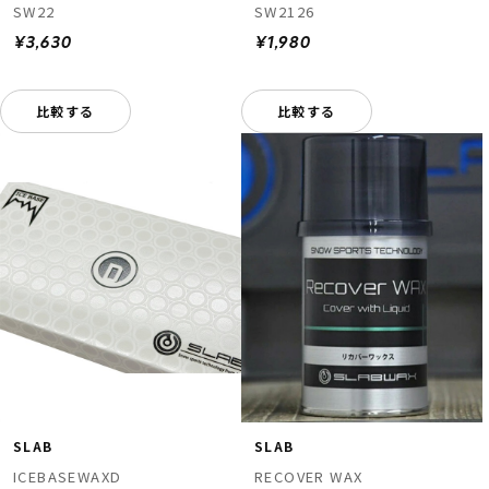
SW22
SW2126
¥3,630
¥1,980
比較する
比較する
SLAB
SLAB
ICEBASEWAXD
RECOVER WAX