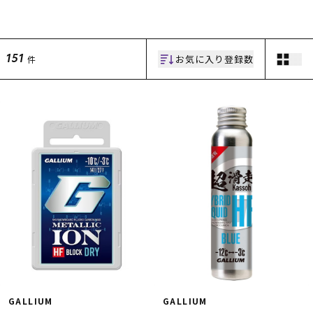
スノーTOP
お気に入り登録数
件
151
スケートTOP
CONTENTS
SUPPORT
ブランド一覧
ご利用ガイド
特集一覧
会員ランク
RIDE LIFE MAGAZINE一
店頭受取サービス
覧
ギフトラッピング
スタッフスナップ
アフターサポート
中古/アウトレット サー
下取り保証について
フ
よくある質問
中古/アウトレット スノ
店舗一覧
ー
お問い合わせ
ニュース
GALLIUM
GALLIUM