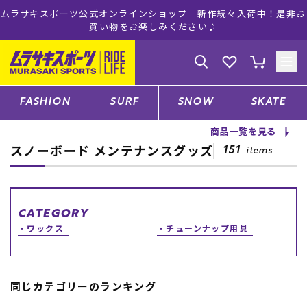
ムラサキスポーツ公式オンラインショップ 新作続々入荷中！是非お
買い物をお楽しみください♪
ゲスト
様
ログイン
会員登録
FASHION
SURF
SNOW
SKATE
商品一覧を見る
スノーボード メンテナンスグッズ
店舗一覧
151
items
CATEGORY
CATEGORY
ワックス
チューンナップ用具
ファッションTOP
同じカテゴリーのランキング
サーフTOP