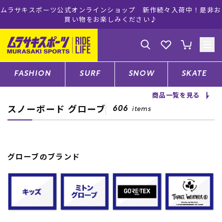
ムラサキスポーツ公式オンラインショップ 新作続々入荷中！是非お
買い物をお楽しみください♪
ゲスト
様
ログイン
会員登録
FASHION
SURF
SNOW
SKATE
商品一覧を見る
スノーボード グローブ
店舗一覧
606
items
CATEGORY
グローブのブランド
ファッションTOP
サーフTOP