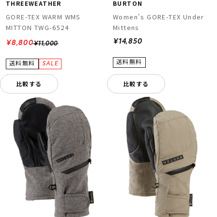
THREEWEATHER
BURTON
GORE-TEX WARM WMS
Women's GORE-TEX Under
MITTON TWG-6524
Mittens
¥14,850
¥8,800
¥11,000
比較する
比較する