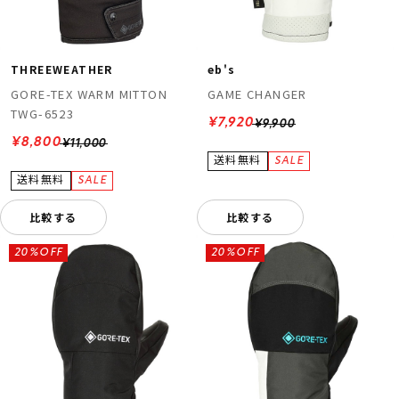
THREEWEATHER
eb's
GORE-TEX WARM MITTON
GAME CHANGER
TWG-6523
¥7,920
¥9,900
¥8,800
¥11,000
比較する
比較する
20%OFF
20%OFF