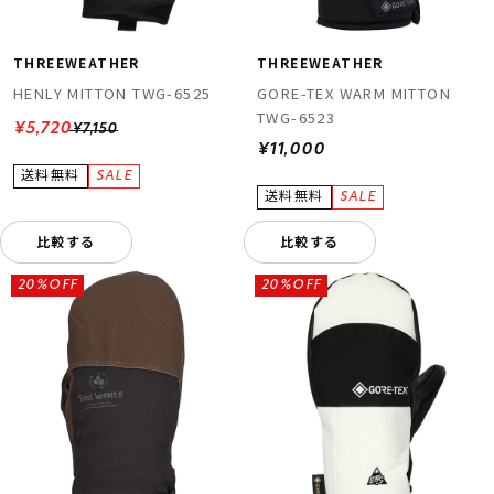
THREEWEATHER
THREEWEATHER
HENLY MITTON TWG-6525
GORE-TEX WARM MITTON
TWG-6523
¥5,720
¥7,150
¥11,000
比較する
比較する
20%OFF
20%OFF