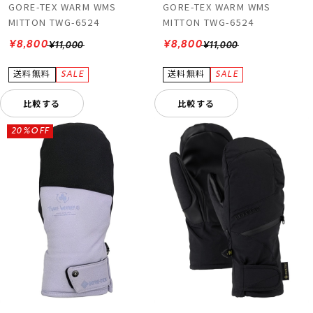
GORE-TEX WARM WMS
GORE-TEX WARM WMS
MITTON TWG-6524
MITTON TWG-6524
¥8,800
¥8,800
¥11,000
¥11,000
比較する
比較する
20%OFF