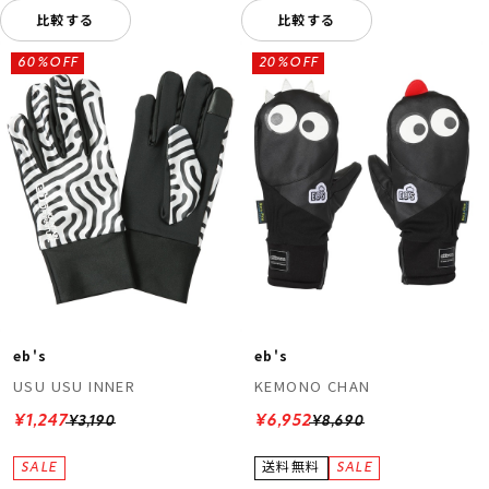
比較する
比較する
60%OFF
20%OFF
eb's
eb's
USU USU INNER
KEMONO CHAN
¥1,247
¥6,952
¥3,190
¥8,690