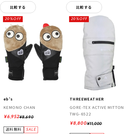
比較する
比較する
20%OFF
20%OFF
eb's
THREEWEATHER
KEMONO CHAN
GORE-TEX ACTIVE MITTON
TWG-6522
¥6,952
¥8,690
¥8,800
¥11,000