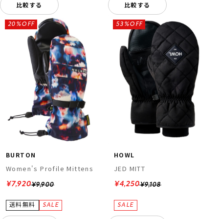
比較する
比較する
20%OFF
53%OFF
BURTON
HOWL
Women's Profile Mittens
JED MITT
¥7,920
¥4,250
¥9,900
¥9,108