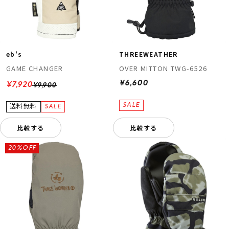
eb's
THREEWEATHER
GAME CHANGER
OVER MITTON TWG-6526
¥6,600
¥7,920
¥9,900
比較する
比較する
20%OFF