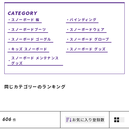
スノーTOP
CATEGORY
スノーボード 板
バインディング
スケートTOP
スノーボードブーツ
スノーボードウェア
スノーボード ゴーグル
スノーボード グローブ
キッズ スノーボード
スノーボード グッズ
CONTENTS
SUPPORT
スノーボード メンテナンス
グッズ
ブランド一覧
ご利用ガイド
特集一覧
会員ランク
RIDE LIFE MAGAZINE一
店頭受取サービス
覧
ギフトラッピング
同じカテゴリーのランキング
スタッフスナップ
アフターサポート
中古/アウトレット サー
下取り保証について
フ
よくある質問
中古/アウトレット スノ
店舗一覧
ー
お問い合わせ
ニュース
お気に入り登録数
件
606