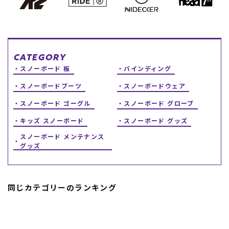
スノーTOP
スケートTOP
CATEGORY
スノーボード 板
バインディング
スノーボードブーツ
スノーボードウェア
CONTENTS
SUPPORT
スノーボード ゴーグル
スノーボード グローブ
ブランド一覧
ご利用ガイド
キッズ スノーボード
スノーボード グッズ
特集一覧
会員ランク
スノーボード メンテナンス
RIDE LIFE MAGAZINE一
店頭受取サービス
グッズ
覧
ギフトラッピング
スタッフスナップ
アフターサポート
中古/アウトレット サー
下取り保証について
フ
よくある質問
中古/アウトレット スノ
店舗一覧
同じカテゴリーのランキング
ー
お問い合わせ
ニュース