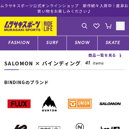
ムラサキスポーツ公式オンラインショップ 新作続々入荷中！是非お
買い物をお楽しみください♪
ゲスト
様
ログイン
会員登録
FASHION
SURF
SNOW
SKATE
商品一覧を見る
SALOMON × バインディング
店舗一覧
41
items
BINDINGのブランド
CATEGORY
ファッションTOP
サーフTOP