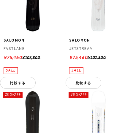
SALOMON
SALOMON
FASTLANE
JETSTREAM
¥75,460
¥75,460
¥107,800
¥107,800
比較する
比較する
20%OFF
30%OFF