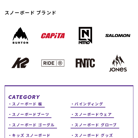
スノーTOP
スノーボード ブランド
スケートTOP
CONTENTS
SUPPORT
ブランド一覧
ご利用ガイド
特集一覧
会員ランク
RIDE LIFE MAGAZINE一
店頭受取サービス
覧
ギフトラッピング
スタッフスナップ
アフターサポート
CATEGORY
中古/アウトレット サー
下取り保証について
スノーボード 板
バインディング
フ
よくある質問
中古/アウトレット スノ
店舗一覧
スノーボードブーツ
スノーボードウェア
ー
お問い合わせ
ニュース
スノーボード ゴーグル
スノーボード グローブ
キッズ スノーボード
スノーボード グッズ