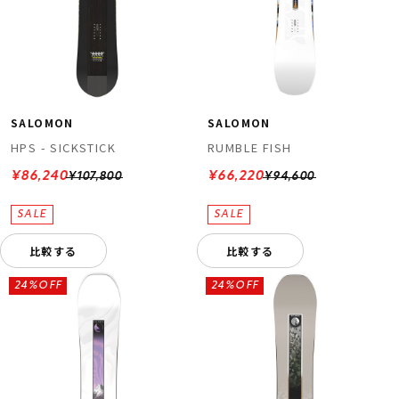
SALOMON
SALOMON
HPS - SICKSTICK
RUMBLE FISH
¥86,240
¥66,220
¥107,800
¥94,600
比較する
比較する
24%OFF
24%OFF