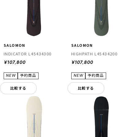
SALOMON
SALOMON
INDICATOR L45434300
HIGHPATH L45434200
¥107,800
¥107,800
比較する
比較する