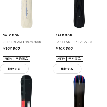
SALOMON
SALOMON
JETSTREAM L49292600
FASTLANE L49292700
¥107,800
¥107,800
比較する
比較する