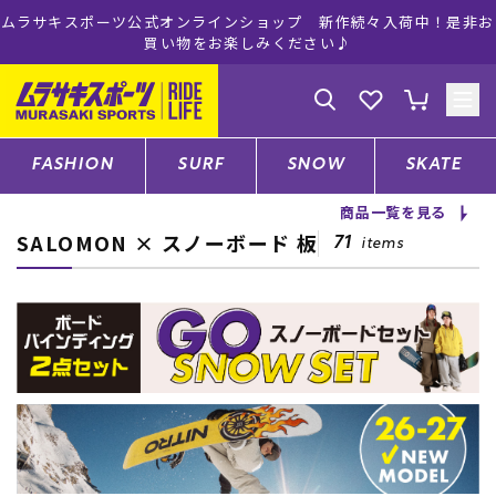
ムラサキスポーツ公式オンラインショップ 新作続々入荷中！是非お
買い物をお楽しみください♪
ゲスト
様
ログイン
会員登録
FASHION
SURF
SNOW
SKATE
商品一覧を見る
SALOMON × スノーボード 板
店舗一覧
71
items
CATEGORY
ファッションTOP
サーフTOP