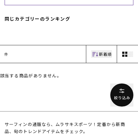
スノーTOP
同じカテゴリーのランキング
スケートTOP
新着順
件
CONTENTS
SUPPORT
ブランド一覧
ご利用ガイド
該当する商品がありません。
特集一覧
会員ランク
RIDE LIFE MAGAZINE一
店頭受取サービス
覧
ギフトラッピング
スタッフスナップ
アフターサポート
中古/アウトレット サー
下取り保証について
フ
よくある質問
中古/アウトレット スノ
店舗一覧
ー
お問い合わせ
ニュース
サーフィンの通販なら、ムラサキスポーツ！定番から新商
品、旬のトレンドアイテムをチェック。