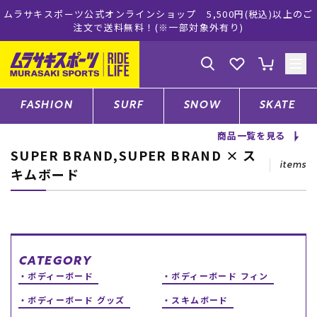
ムラサキスポーツ公式オンラインショップ 5,500円(税込)以上のご
注文で送料無料！(※一部対象外有り)
ゲスト
様
ログイン
会員登録
FASHION
SURF
SNOW
SKATE
商品一覧を見る
SUPER BRAND,SUPER BRAND × ス
店舗一覧
items
キムボード
CATEGORY
ファッションTOP
CATEGORY
ボディーボード
ボディーボード フィン
サーフTOP
ボディーボード グッズ
スキムボード