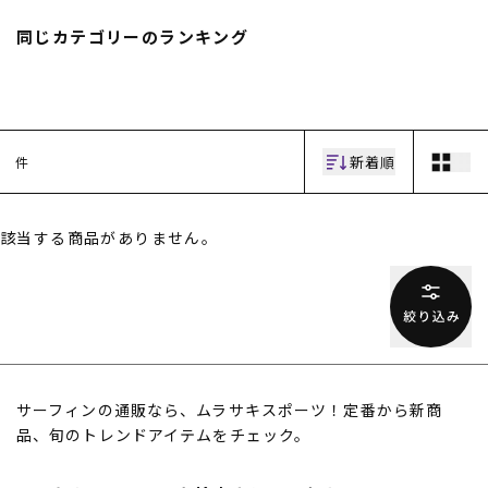
スノーTOP
同じカテゴリーのランキング
スケートTOP
新着順
件
CONTENTS
SUPPORT
該当する商品がありません。
ブランド一覧
ご利用ガイド
特集一覧
会員ランク
RIDE LIFE MAGAZINE一
店頭受取サービス
覧
ギフトラッピング
スタッフスナップ
アフターサポート
中古/アウトレット サー
下取り保証について
フ
よくある質問
中古/アウトレット スノ
店舗一覧
サーフィンの通販なら、ムラサキスポーツ！定番から新商
ー
お問い合わせ
品、旬のトレンドアイテムをチェック。
ニュース