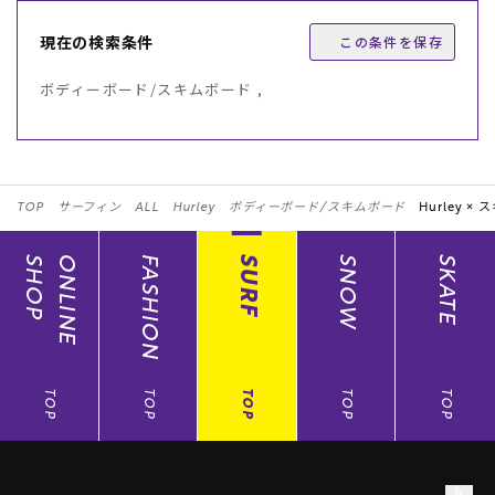
現在の検索条件
この条件を保存
ボディーボード/スキムボード ,
TOP
サーフィン
ALL
Hurley
ボディーボード/スキムボード
Hurley ×
ス
SHOP
ONLINE
FASHION
SURF
SNOW
SKATE
TOP
TOP
TOP
TOP
TOP