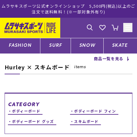
ムラサキスポーツ公式オンラインショップ 5,500円(税込)以上のご
注文で送料無料！(※一部対象外有り)
ゲスト
様
ログイン
会員登録
FASHION
SURF
SNOW
SKATE
商品一覧を見る
Hurley × スキムボード
店舗一覧
items
CATEGORY
CATEGORY
ボディーボード
ボディーボード フィン
ファッションTOP
ボディーボード グッズ
スキムボード
サーフTOP