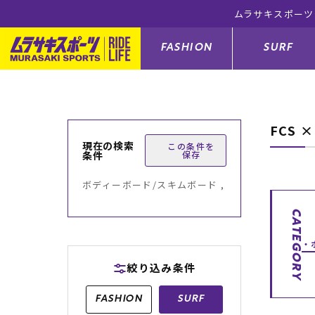
ムラサキスポーツ公式オンライ
FASHION
SURF
FCS 
ファションカテゴリー
サーフィンカテゴリー
スノーボードカテゴリー
スケートボードカテゴリー
現在の検索
この条件を
条件
保存
すべてのアイテム
すべてのアイテム
すべてのアイテム
すべてのアイテム
アウター/
サーフボー
スノーボー
スケートボ
ボディーボード/スキムボード ,
ボトムス
サーフィングッズ
スノーボードブーツ
スケートボードパーツ
シューズ
サーフボー
スノーボー
スケートボ
CATEGORY
バッグ
ボディーボード
スノーボードゴーグル
GO スケートセット
ファッショ
スキムボー
スノーボー
絞り込み条件
メンズ水着
GO ボディーボード
キッズスノーボードセット
メンズラッ
中古/アウ
スノーボー
FASHION
SURF