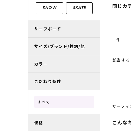
レディースラッシュガード
スノーボード レンタル
レディース
リフト電子
同じカ
SNOW
SKATE
中古/アウトレット スノーウェア
サーフボード
件
サイズ/ブランド/性別/他
該当する
カラー
こだわり条件
すべて
サーフィ
こんな
価格