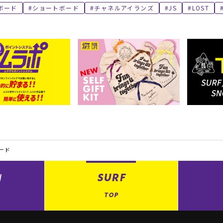
ボード
ショートボード
チャネルアイランズ
JS
LOST
ード
N
SURF
TOP