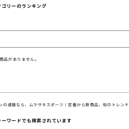
フィットネス
チケット
ストライダー/バイク/その他
中古/アウトレット スノーボード
テゴリーのランキング
SKATE TOP
SURF TOP
商品がありません。
FASHION TOP
SNOW TOP
ンの通販なら、ムラサキスポーツ！定番から新商品、旬のトレンド
キーワードでも検索されています