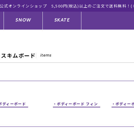
ンショップ 5,500円(税込)以上のご注文で送料無料！(※一部対象
SNOW
SKATE
× スキムボード
items
ジャケット
ド
ド板
ード
トップス
ウェットスーツ
バインディング
キッズスケートボード
ドメンテナンスグッズ
ドセット
ードグッズ
サンダル
キッズサーフィン
スノーボードウェア
スケートボードメンテナンスグッ
ズ
ボディーボード
ボディーボード フィン
ボディー
ングッズ
ド
ドグローブ
キッズ
ウインターアイテム
キッズスノーボード
シュガード
トレット サーフボード
ドグッズ
レディース水着
中古/アウトレット ウェットスーツ
スノーボードメンテナンスグッズ