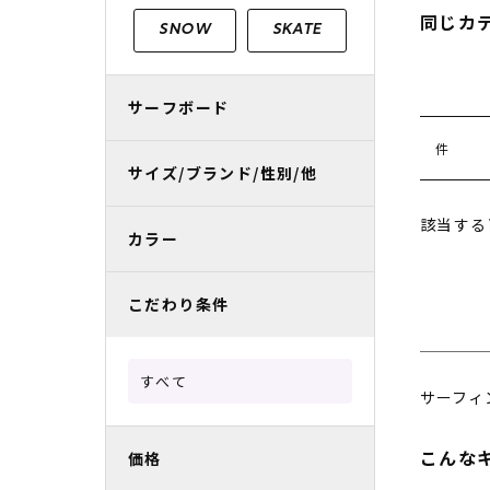
レディースラッシュガード
スノーボード レンタル
レディース
リフト電子
同じカ
SNOW
SKATE
中古/アウトレット スノーウェア
サーフボード
件
サイズ/ブランド/性別/他
該当する
カラー
こだわり条件
すべて
サーフィ
こんな
価格