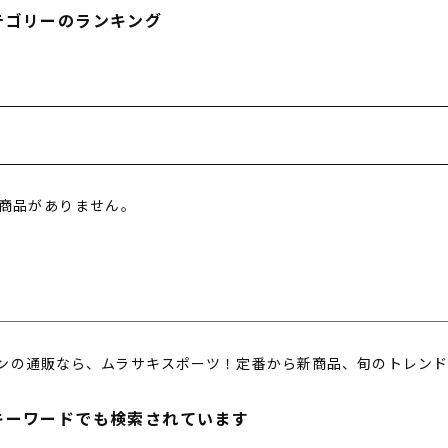
フィットネス
チケット
ストライダー/バイク/その他
中古/アウトレット スノーボード
テゴリーのランキング
SKATE TOP
SURF TOP
商品がありません。
FASHION TOP
SNOW TOP
ンの通販なら、ムラサキスポーツ！定番から新商品、旬のトレンド
キーワードでも検索されています