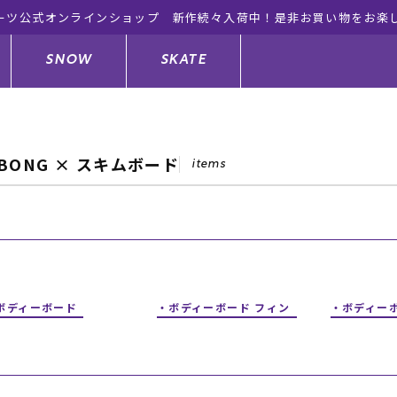
ーツ公式オンラインショップ 新作続々入荷中！是非お買い物をお楽
SNOW
SKATE
ABONG × スキムボード
items
ジャケット
ド
ド板
ード
トップス
ウェットスーツ
バインディング
キッズスケートボード
ドメンテナンスグッズ
ドセット
ードグッズ
サンダル
キッズサーフィン
スノーボードウェア
スケートボードメンテナンスグッ
ズ
ボディーボード
ボディーボード フィン
ボディー
ングッズ
ド
ドグローブ
キッズ
ウインターアイテム
キッズスノーボード
シュガード
トレット サーフボード
ドグッズ
レディース水着
中古/アウトレット ウェットスーツ
スノーボードメンテナンスグッズ