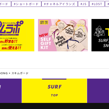
ボード
ショートボード
チャネルアイランズ
JS
LOST
BONG ×
スキムボード
N
SURF
TOP