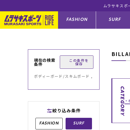
ムラサキスポ
FASHION
SURF
BILL
ファションカテゴリー
サーフィンカテゴリー
スノーボードカテゴリー
スケートボードカテゴリー
現在の検索
この条件を
条件
保存
すべてのアイテム
すべてのアイテム
すべてのアイテム
すべてのアイテム
アウター/
サーフボー
スノーボー
スケートボ
ボディーボード/スキムボード ,
ボトムス
サーフィングッズ
スノーボードブーツ
スケートボードパーツ
シューズ
サーフボー
スノーボー
スケートボ
CATEGORY
バッグ
ボディーボード
スノーボードゴーグル
GO スケートセット
ファッショ
スキムボー
スノーボー
絞り込み条件
メンズ水着
GO ボディーボード
キッズスノーボードセット
メンズラッ
中古/アウ
スノーボー
FASHION
SURF