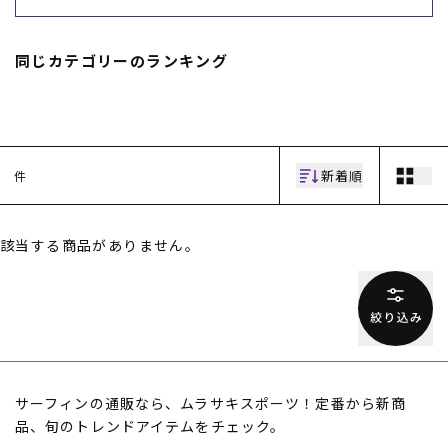
スノーTOP
同じカテゴリーのランキング
スケートTOP
新着順
件
CONTENTS
SUPPORT
ブランド一覧
ご利用ガイド
該当する商品がありません。
特集一覧
会員ランク
RIDE LIFE MAGAZINE一
店頭受取サービス
覧
ギフトラッピング
スタッフスナップ
アフターサポート
中古/アウトレット サー
下取り保証について
フ
よくある質問
中古/アウトレット スノ
店舗一覧
ー
お問い合わせ
ニュース
サーフィンの通販なら、ムラサキスポーツ！定番から新商
品、旬のトレンドアイテムをチェック。