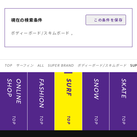
現在の検索条件
この条件を保存
ボディーボード/スキムボード ,
TOP
サーフィン
ALL
SUPER BRAND
ボディーボード/スキムボード
SUP
SHOP
ONLINE
FASHION
SURF
SNOW
SKATE
TOP
TOP
TOP
TOP
TOP