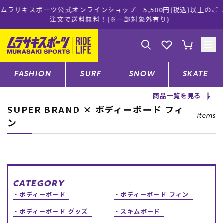
ンラインショップ 5,500円(税込)以上のご
ムラサキスポーツ公式
送料無料！(※一部対象外有り)
買
ゲスト
様
ログイン
会員登録
FASHION
SURF
SNOW
SKATE
商品一覧を見る
SUPER BRAND × ボディーボード フィ
店舗一覧
items
ン
CATEGORY
ファッションTOP
CATEGORY
ボディーボード
ボディーボード フィン
サーフTOP
ボディーボード グッズ
スキムボード