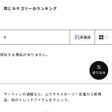
スノーTOP
同じカテゴリーのランキング
スケートTOP
新着順
件
CONTENTS
SUPPORT
該当する商品がありません。
ブランド一覧
ご利用ガイド
特集一覧
会員ランク
RIDE LIFE MAGAZINE一
店頭受取サービス
覧
ギフトラッピング
スタッフスナップ
アフターサポート
中古/アウトレット サー
下取り保証について
フ
よくある質問
中古/アウトレット スノ
店舗一覧
サーフィンの通販なら、ムラサキスポーツ！定番から新商
ー
お問い合わせ
品、旬のトレンドアイテムをチェック。
ニュース