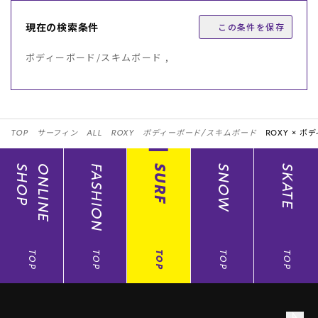
現在の検索条件
この条件を保存
ボディーボード/スキムボード ,
TOP
サーフィン
ALL
ROXY
ボディーボード/スキムボード
ROXY ×
ボデ
SHOP
ONLINE
FASHION
SURF
SNOW
SKATE
TOP
TOP
TOP
TOP
TOP