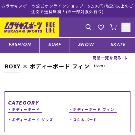
ムラサキスポーツ公式オンラインショップ 5,500円(税込)以上のご
注文で送料無料！(※一部対象外有り)
ゲスト
様
ログイン
会員登録
FASHION
SURF
SNOW
SKATE
商品一覧を見る
ROXY × ボディーボード フィン
店舗一覧
items
CATEGORY
CATEGORY
ボディーボード
ボディーボード フィン
ファッションTOP
ボディーボード グッズ
スキムボード
サーフTOP