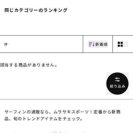
スノーTOP
同じカテゴリーのランキング
スケートTOP
新着順
件
CONTENTS
SUPPORT
該当する商品がありません。
ブランド一覧
ご利用ガイド
特集一覧
会員ランク
RIDE LIFE MAGAZINE一
店頭受取サービス
覧
ギフトラッピング
スタッフスナップ
アフターサポート
中古/アウトレット サー
下取り保証について
フ
よくある質問
中古/アウトレット スノ
店舗一覧
サーフィンの通販なら、ムラサキスポーツ！定番から新商
ー
お問い合わせ
品、旬のトレンドアイテムをチェック。
ニュース