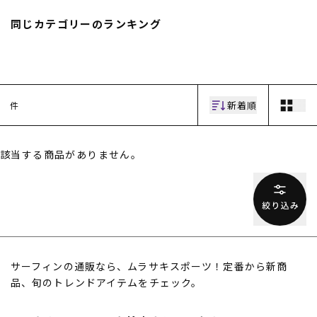
スノーTOP
同じカテゴリーのランキング
スケートTOP
新着順
件
CONTENTS
SUPPORT
該当する商品がありません。
ブランド一覧
ご利用ガイド
特集一覧
会員ランク
RIDE LIFE MAGAZINE一
店頭受取サービス
覧
ギフトラッピング
スタッフスナップ
アフターサポート
中古/アウトレット サー
下取り保証について
フ
よくある質問
中古/アウトレット スノ
店舗一覧
サーフィンの通販なら、ムラサキスポーツ！定番から新商
ー
お問い合わせ
品、旬のトレンドアイテムをチェック。
ニュース