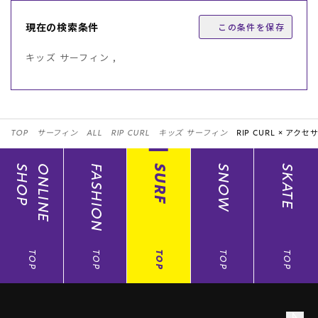
現在の検索条件
この条件を保存
キッズ サーフィン ,
TOP
サーフィン
ALL
RIP CURL
キッズ サーフィン
RIP CURL ×
アクセサ
SHOP
ONLINE
FASHION
SURF
SNOW
SKATE
TOP
TOP
TOP
TOP
TOP