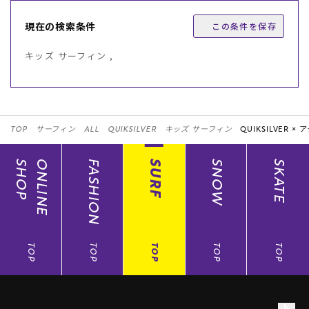
現在の検索条件
この条件を保存
キッズ サーフィン ,
TOP
サーフィン
ALL
QUIKSILVER
キッズ サーフィン
QUIKSILVER ×
ア
SHOP
ONLINE
FASHION
SURF
SNOW
SKATE
TOP
TOP
TOP
TOP
TOP