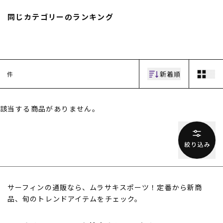
スノーTOP
同じカテゴリーのランキング
スケートTOP
新着順
件
CONTENTS
SUPPORT
該当する商品がありません。
ブランド一覧
ご利用ガイド
特集一覧
会員ランク
RIDE LIFE MAGAZINE一
店頭受取サービス
覧
ギフトラッピング
スタッフスナップ
アフターサポート
中古/アウトレット サー
下取り保証について
フ
よくある質問
中古/アウトレット スノ
店舗一覧
サーフィンの通販なら、ムラサキスポーツ！定番から新商
ー
お問い合わせ
品、旬のトレンドアイテムをチェック。
ニュース