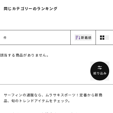
スノーTOP
同じカテゴリーのランキング
スケートTOP
新着順
件
CONTENTS
SUPPORT
該当する商品がありません。
ブランド一覧
ご利用ガイド
特集一覧
会員ランク
RIDE LIFE MAGAZINE一
店頭受取サービス
覧
ギフトラッピング
スタッフスナップ
アフターサポート
中古/アウトレット サー
下取り保証について
フ
よくある質問
中古/アウトレット スノ
店舗一覧
サーフィンの通販なら、ムラサキスポーツ！定番から新商
ー
お問い合わせ
品、旬のトレンドアイテムをチェック。
ニュース