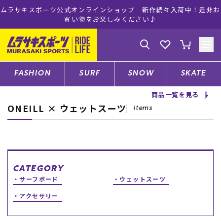
ムラサキスポーツ公式オンラインショップ 新作続々入荷中！是非お
買い物をお楽しみください♪
ゲスト
様
ログイン
会員登録
FASHION
SURF
SNOW
SKATE
商品一覧を見る
ONEILL × ウェットスーツ
店舗一覧
items
CATEGORY
CATEGORY
サーフボード
ウェットスーツ
ファッションTOP
アクセサリー
サーフTOP