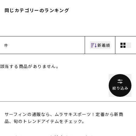
スノーTOP
同じカテゴリーのランキング
スケートTOP
新着順
件
CONTENTS
SUPPORT
該当する商品がありません。
ブランド一覧
ご利用ガイド
特集一覧
会員ランク
RIDE LIFE MAGAZINE一
店頭受取サービス
覧
ギフトラッピング
スタッフスナップ
アフターサポート
中古/アウトレット サー
下取り保証について
フ
よくある質問
中古/アウトレット スノ
店舗一覧
サーフィンの通販なら、ムラサキスポーツ！定番から新商
ー
お問い合わせ
品、旬のトレンドアイテムをチェック。
ニュース