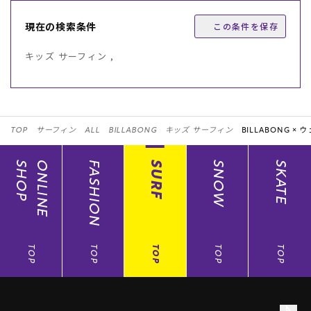
現在の検索条件
この条件を保存
キッズ サーフィン ,
TOP
サーフィン
ALL
BILLABONG
キッズ サーフィン
BILLABONG ×
ウ
SHOP
ONLINE
FASHION
SURF
SNOW
SKATE
TOP
TOP
TOP
TOP
TOP