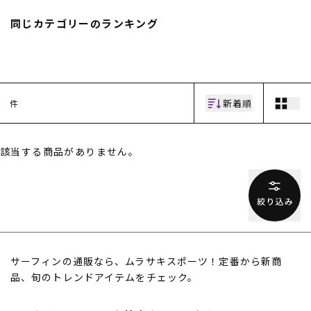
スノーTOP
同じカテゴリーのランキング
スケートTOP
新着順
件
CONTENTS
SUPPORT
該当する商品がありません。
ブランド一覧
ご利用ガイド
特集一覧
会員ランク
RIDE LIFE MAGAZINE一
店頭受取サービス
覧
ギフトラッピング
スタッフスナップ
アフターサポート
中古/アウトレット サー
下取り保証について
フ
よくある質問
中古/アウトレット スノ
店舗一覧
サーフィンの通販なら、ムラサキスポーツ！定番から新商
ー
お問い合わせ
品、旬のトレンドアイテムをチェック。
ニュース