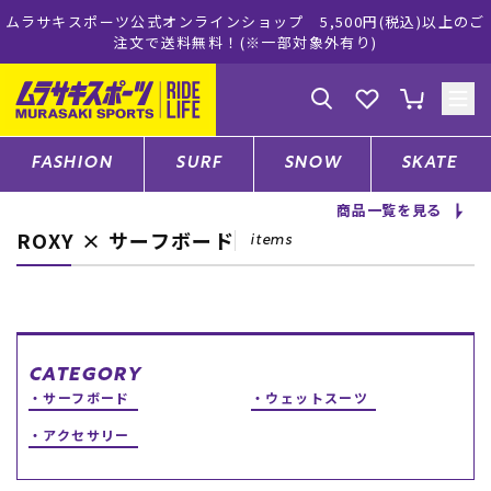
ムラサキスポーツ公式オンラインショップ 5,500円(税込)以上のご
注文で送料無料！(※一部対象外有り)
ゲスト
様
ログイン
会員登録
FASHION
SURF
SNOW
SKATE
商品一覧を見る
ROXY × サーフボード
店舗一覧
items
CATEGORY
CATEGORY
サーフボード
ウェットスーツ
ファッションTOP
アクセサリー
サーフTOP