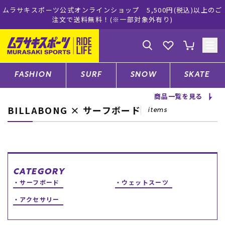
ムラサキスポーツ公式オンラインショップ 5,500円(税込)以上のご
注文で送料無料！(※一部対象外有り)
ゲスト
様
ログイン
会員登録
FASHION
SURF
SNOW
SKATE
商品一覧を見る
BILLABONG × サーフボード
店舗一覧
items
CATEGORY
CATEGORY
サーフボード
ウェットスーツ
ファッションTOP
アクセサリー
サーフTOP