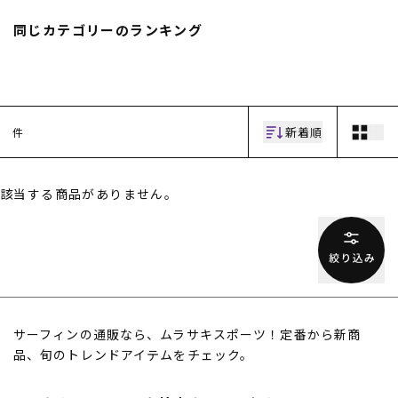
スノーTOP
同じカテゴリーのランキング
スケートTOP
新着順
件
CONTENTS
SUPPORT
該当する商品がありません。
ブランド一覧
ご利用ガイド
特集一覧
会員ランク
RIDE LIFE MAGAZINE一
店頭受取サービス
覧
ギフトラッピング
スタッフスナップ
アフターサポート
中古/アウトレット サー
下取り保証について
フ
よくある質問
中古/アウトレット スノ
店舗一覧
サーフィンの通販なら、ムラサキスポーツ！定番から新商
ー
お問い合わせ
品、旬のトレンドアイテムをチェック。
ニュース