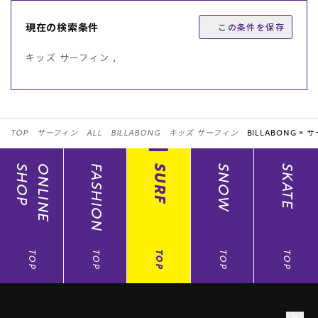
現在の検索条件
この条件を保存
キッズ サーフィン ,
TOP
サーフィン
ALL
BILLABONG
キッズ サーフィン
BILLABONG ×
サ
SHOP
ONLINE
FASHION
SURF
SNOW
SKATE
TOP
TOP
TOP
TOP
TOP