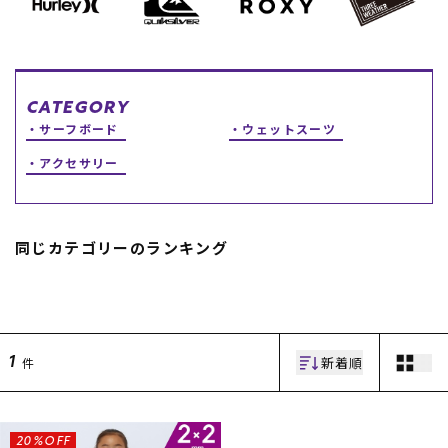
スノーTOP
スケートTOP
CATEGORY
サーフボード
ウェットスーツ
アクセサリー
CONTENTS
SUPPORT
ブランド一覧
ご利用ガイド
同じカテゴリーのランキング
特集一覧
会員ランク
RIDE LIFE MAGAZINE一
店頭受取サービス
覧
ギフトラッピング
スタッフスナップ
アフターサポート
中古/アウトレット サー
下取り保証について
フ
よくある質問
新着順
件
中古/アウトレット スノ
店舗一覧
1
ー
お問い合わせ
ニュース
20%OFF