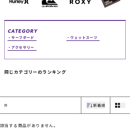
スノーTOP
スケートTOP
CATEGORY
サーフボード
ウェットスーツ
アクセサリー
CONTENTS
SUPPORT
ブランド一覧
ご利用ガイド
同じカテゴリーのランキング
特集一覧
会員ランク
RIDE LIFE MAGAZINE一
店頭受取サービス
覧
ギフトラッピング
スタッフスナップ
アフターサポート
中古/アウトレット サー
下取り保証について
フ
よくある質問
新着順
件
中古/アウトレット スノ
店舗一覧
ー
お問い合わせ
ニュース
該当する商品がありません。