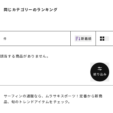
スノーTOP
同じカテゴリーのランキング
スケートTOP
新着順
件
CONTENTS
SUPPORT
該当する商品がありません。
ブランド一覧
ご利用ガイド
特集一覧
会員ランク
RIDE LIFE MAGAZINE一
店頭受取サービス
覧
ギフトラッピング
スタッフスナップ
アフターサポート
中古/アウトレット サー
下取り保証について
フ
よくある質問
中古/アウトレット スノ
店舗一覧
サーフィンの通販なら、ムラサキスポーツ！定番から新商
ー
お問い合わせ
ニュース
品、旬のトレンドアイテムをチェック。