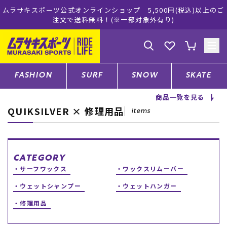
ムラサキスポーツ公式オンラインショップ 5,500円(税込)以上のご
注文で送料無料！(※一部対象外有り)
ゲスト
様
ログイン
会員登録
FASHION
SURF
SNOW
SKATE
商品一覧を見る
QUIKSILVER × 修理用品
店舗一覧
items
CATEGORY
CATEGORY
サーフワックス
ワックスリムーバー
ファッションTOP
ウェットシャンプー
ウェットハンガー
修理用品
サーフTOP