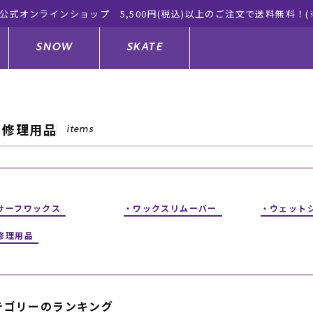
オンラインショップ 5,500円(税込)以上のご注文で送料無料！(※一
SNOW
SKATE
× 修理用品
items
ジャケット
ド
ド板
ード
トップス
ウェットスーツ
バインディング
キッズスケートボード
ドメンテナンスグッズ
ドセット
ードグッズ
サンダル
キッズサーフィン
スノーボードウェア
スケートボードメンテナンスグッ
サーフワックス
ワックスリムーバー
ウェット
ズ
修理用品
ングッズ
ド
ドグローブ
キッズ
ウインターアイテム
キッズスノーボード
シュガード
トレット サーフボード
ドグッズ
レディース水着
中古/アウトレット ウェットスーツ
スノーボードメンテナンスグッズ
テゴリーのランキング