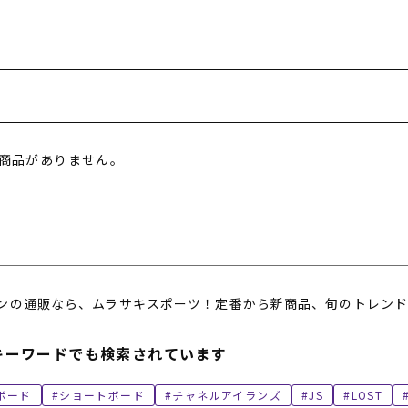
フィットネス
チケット
ストライダー/バイク/その他
中古/アウトレット スノーボード
SKATE TOP
SURF TOP
商品がありません。
FASHION TOP
SNOW TOP
ンの通販なら、ムラサキスポーツ！定番から新商品、旬のトレンド
キーワードでも検索されています
ボード
ショートボード
チャネルアイランズ
JS
LOST