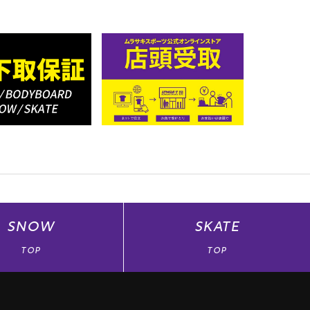
SNOW
SKATE
TOP
TOP