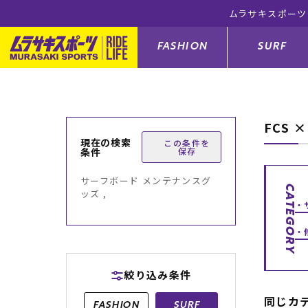
ムラサキスポーツ公式
FASHION
SURF
FCS 
ファションカテゴリー
サーフィンカテゴリー
スノーボードカテゴリー
スケートボードカテゴリー
現在の検索
この条件を
条件
保存
すべてのアイテム
すべてのアイテム
すべてのアイテム
すべてのアイテム
アウター/
サーフボー
スノーボー
スケートボ
サーフボード メンテナンスグ
CATEGORY
ッズ ,
ボトムス
サーフィングッズ
スノーボードブーツ
スケートボードパーツ
シューズ
サーフボー
スノーボー
スケートボ
バッグ
ボディーボード
スノーボードゴーグル
GO スケートセット
ファッショ
スキムボー
スノーボー
絞り込み条件
メンズ水着
GO ボディーボード
キッズスノーボードセット
メンズラッ
中古/アウ
スノーボー
同じカ
FASHION
SURF