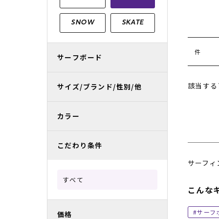
レディースラッシュガード
スノーボード レンタル
レディース
リフト電子
SNOW
SKATE
中古/アウトレット スノーウェア
件
サーフボード
該当する
サイズ/ブランド/性別/他
カラー
こだわり条件
サーフィ
すべて
こんな
サーフ
価格