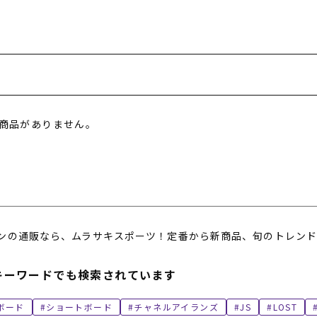
フィットネス
チケット
ストライダー/バイク/その他
中古/アウトレット スノーボード
SKATE TOP
SURF TOP
商品がありません。
FASHION TOP
SNOW TOP
ンの通販なら、ムラサキスポーツ！定番から新商品、旬のトレンド
キーワードでも検索されています
ボード
ショートボード
チャネルアイランズ
JS
LOST