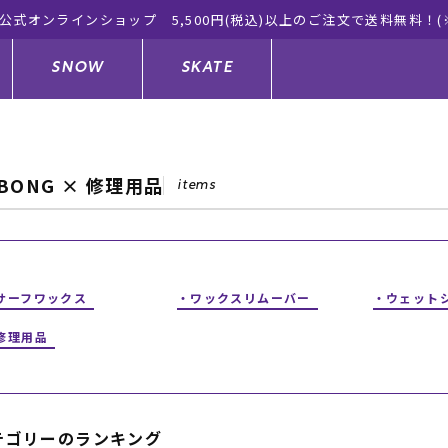
公式オンラインショップ 5,500円(税込)以上のご注文で送料無料！(
SNOW
SKATE
ABONG × 修理用品
items
ジャケット
ド
ド板
ード
トップス
ウェットスーツ
バインディング
キッズスケートボード
ドメンテナンスグッズ
ドセット
ードグッズ
サンダル
キッズサーフィン
スノーボードウェア
スケートボードメンテナンスグッ
サーフワックス
ワックスリムーバー
ウェット
ズ
修理用品
ングッズ
ド
ドグローブ
キッズ
ウインターアイテム
キッズスノーボード
シュガード
トレット サーフボード
ドグッズ
レディース水着
中古/アウトレット ウェットスーツ
スノーボードメンテナンスグッズ
テゴリーのランキング