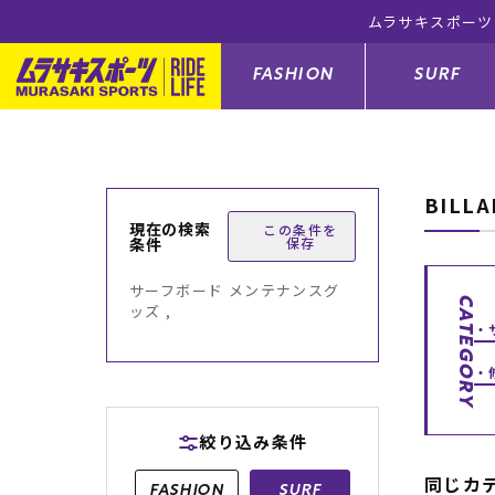
ムラサキスポーツ
FASHION
SURF
BILL
ファションカテゴリー
サーフィンカテゴリー
スノーボードカテゴリー
スケートボードカテゴリー
現在の検索
この条件を
条件
保存
すべてのアイテム
すべてのアイテム
すべてのアイテム
すべてのアイテム
アウター/
サーフボー
スノーボー
スケートボ
サーフボード メンテナンスグ
CATEGORY
ッズ ,
ボトムス
サーフィングッズ
スノーボードブーツ
スケートボードパーツ
シューズ
サーフボー
スノーボー
スケートボ
バッグ
ボディーボード
スノーボードゴーグル
GO スケートセット
ファッショ
スキムボー
スノーボー
絞り込み条件
メンズ水着
GO ボディーボード
キッズスノーボードセット
メンズラッ
中古/アウ
スノーボー
同じカ
FASHION
SURF