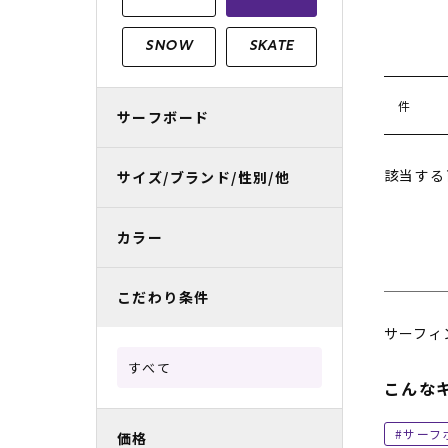
レディースラッシュガード
スノーボード レンタル
レディース
リフト電子
SNOW
SKATE
中古/アウトレット スノーウェア
件
サーフボード
該当する
サイズ/ブランド/性別/他
カラー
こだわり条件
サーフィ
すべて
こんな
サーフ
価格