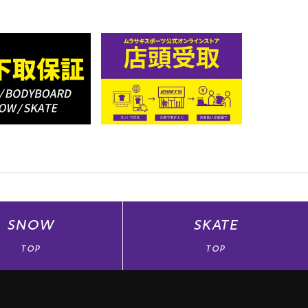
SNOW
SKATE
TOP
TOP