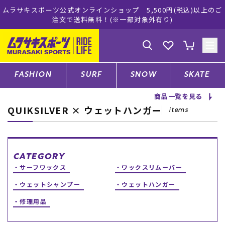
式オンラインショップ 5,500円(税込)以上のご
ムラサキスポーツ公
で送料無料！(※一部対象外有り)
ゲスト
様
ログイン
会員登録
FASHION
SURF
SNOW
SKATE
商品一覧を見る
QUIKSILVER × ウェットハンガー
店舗一覧
items
CATEGORY
CATEGORY
サーフワックス
ワックスリムーバー
ファッションTOP
ウェットシャンプー
ウェットハンガー
修理用品
サーフTOP