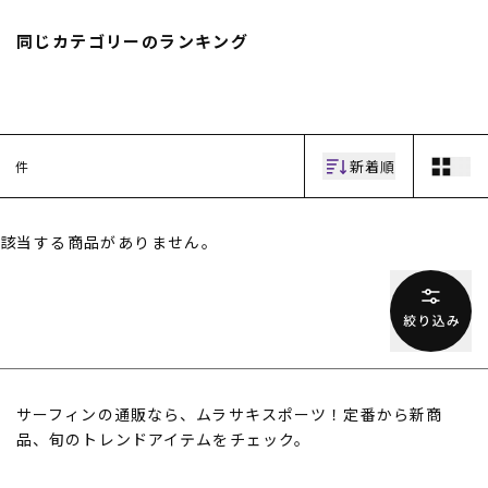
スノーTOP
同じカテゴリーのランキング
スケートTOP
新着順
件
CONTENTS
SUPPORT
該当する商品がありません。
ブランド一覧
ご利用ガイド
特集一覧
会員ランク
RIDE LIFE MAGAZINE一
店頭受取サービス
覧
ギフトラッピング
スタッフスナップ
アフターサポート
中古/アウトレット サー
下取り保証について
フ
よくある質問
中古/アウトレット スノ
店舗一覧
サーフィンの通販なら、ムラサキスポーツ！定番から新商
ー
お問い合わせ
ニュース
品、旬のトレンドアイテムをチェック。