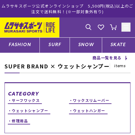
ムラサキスポーツ公式オンラインショップ 5,500円(税込)以上のご
注文で送料無料！(※一部対象外有り)
ゲスト
様
ログイン
会員登録
FASHION
SURF
SNOW
SKATE
商品一覧を見る
SUPER BRAND × ウェットシャンプー
店舗一覧
items
CATEGORY
CATEGORY
サーフワックス
ワックスリムーバー
ファッションTOP
ウェットシャンプー
ウェットハンガー
修理用品
サーフTOP