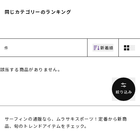
スノーTOP
同じカテゴリーのランキング
スケートTOP
新着順
件
CONTENTS
SUPPORT
該当する商品がありません。
ブランド一覧
ご利用ガイド
特集一覧
会員ランク
RIDE LIFE MAGAZINE一
店頭受取サービス
覧
ギフトラッピング
スタッフスナップ
アフターサポート
中古/アウトレット サー
下取り保証について
フ
よくある質問
中古/アウトレット スノ
店舗一覧
サーフィンの通販なら、ムラサキスポーツ！定番から新商
ー
お問い合わせ
ニュース
品、旬のトレンドアイテムをチェック。