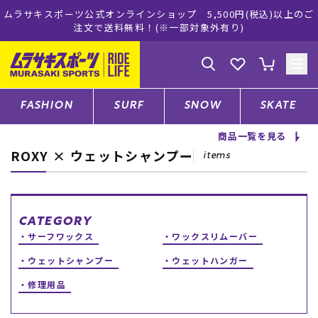
ムラサキスポーツ公式オンラインショップ 5,500円(税込)以上のご
注文で送料無料！(※一部対象外有り)
ゲスト
様
ログイン
会員登録
FASHION
SURF
SNOW
SKATE
商品一覧を見る
ROXY × ウェットシャンプー
店舗一覧
items
CATEGORY
CATEGORY
サーフワックス
ワックスリムーバー
ファッションTOP
ウェットシャンプー
ウェットハンガー
修理用品
サーフTOP