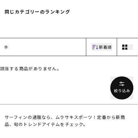
スノーTOP
同じカテゴリーのランキング
スケートTOP
新着順
件
CONTENTS
SUPPORT
該当する商品がありません。
ブランド一覧
ご利用ガイド
特集一覧
会員ランク
RIDE LIFE MAGAZINE一
店頭受取サービス
覧
ギフトラッピング
スタッフスナップ
アフターサポート
中古/アウトレット サー
下取り保証について
フ
よくある質問
中古/アウトレット スノ
店舗一覧
サーフィンの通販なら、ムラサキスポーツ！定番から新商
ー
お問い合わせ
ニュース
品、旬のトレンドアイテムをチェック。