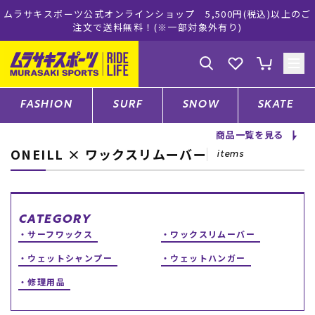
スポーツ公式オンラインショップ 5,500円(税込)以上のご
ムラサキ
注文で送料無料！(※一部対象外有り)
ゲスト
様
ログイン
会員登録
FASHION
SURF
SNOW
SKATE
商品一覧を見る
ONEILL × ワックスリムーバー
店舗一覧
items
CATEGORY
CATEGORY
サーフワックス
ワックスリムーバー
ファッションTOP
ウェットシャンプー
ウェットハンガー
修理用品
サーフTOP