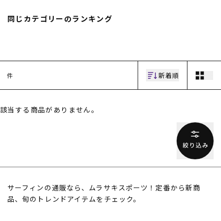
スノーTOP
同じカテゴリーのランキング
スケートTOP
新着順
件
CONTENTS
SUPPORT
該当する商品がありません。
ブランド一覧
ご利用ガイド
特集一覧
会員ランク
RIDE LIFE MAGAZINE一
店頭受取サービス
覧
ギフトラッピング
スタッフスナップ
アフターサポート
中古/アウトレット サー
下取り保証について
フ
よくある質問
中古/アウトレット スノ
店舗一覧
サーフィンの通販なら、ムラサキスポーツ！定番から新商
ー
お問い合わせ
ニュース
品、旬のトレンドアイテムをチェック。