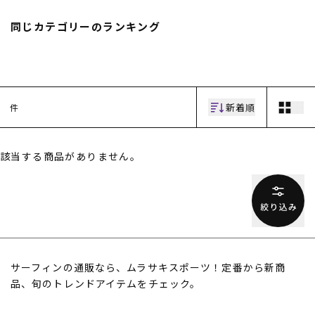
スノーTOP
同じカテゴリーのランキング
スケートTOP
新着順
件
CONTENTS
SUPPORT
該当する商品がありません。
ブランド一覧
ご利用ガイド
特集一覧
会員ランク
RIDE LIFE MAGAZINE一
店頭受取サービス
覧
ギフトラッピング
スタッフスナップ
アフターサポート
中古/アウトレット サー
下取り保証について
フ
よくある質問
中古/アウトレット スノ
店舗一覧
サーフィンの通販なら、ムラサキスポーツ！定番から新商
ー
お問い合わせ
ニュース
品、旬のトレンドアイテムをチェック。