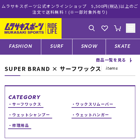
ムラサキスポーツ公式オンラインショップ 5,500円(税込)以上のご
注文で送料無料！(※一部対象外有り)
ゲスト
様
ログイン
会員登録
FASHION
SURF
SNOW
SKATE
商品一覧を見る
SUPER BRAND × サーフワックス
店舗一覧
items
CATEGORY
CATEGORY
サーフワックス
ワックスリムーバー
ファッションTOP
ウェットシャンプー
ウェットハンガー
修理用品
サーフTOP