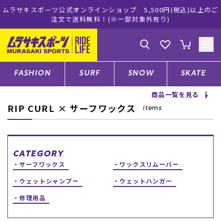
ムラサキスポーツ公式オンラインショップ 5,500円(税込)以上のご
注文で送料無料！(※一部対象外有り)
ゲスト
様
ログイン
会員登録
FASHION
SURF
SNOW
SKATE
商品一覧を見る
RIP CURL × サーフワックス
店舗一覧
items
CATEGORY
CATEGORY
サーフワックス
ワックスリムーバー
ファッションTOP
ウェットシャンプー
ウェットハンガー
修理用品
サーフTOP