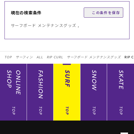
現在の検索条件
この条件を保存
サーフボード メンテナンスグッズ ,
TOP
サーフィン
ALL
RIP CURL
サーフボード メンテナンスグッズ
RIP 
SHOP
ONLINE
FASHION
SURF
SNOW
SKATE
TOP
TOP
TOP
TOP
TOP