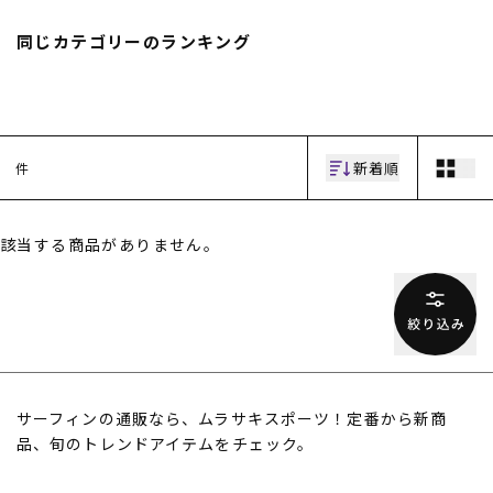
スノーTOP
同じカテゴリーのランキング
スケートTOP
新着順
件
CONTENTS
SUPPORT
該当する商品がありません。
ブランド一覧
ご利用ガイド
特集一覧
会員ランク
RIDE LIFE MAGAZINE一
店頭受取サービス
覧
ギフトラッピング
スタッフスナップ
アフターサポート
中古/アウトレット サー
下取り保証について
フ
よくある質問
中古/アウトレット スノ
店舗一覧
サーフィンの通販なら、ムラサキスポーツ！定番から新商
ー
お問い合わせ
ニュース
品、旬のトレンドアイテムをチェック。