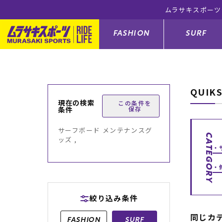
ムラサキスポーツ
FASHION
SURF
QUIK
ファションカテゴリー
サーフィンカテゴリー
スノーボードカテゴリー
スケートボードカテゴリー
現在の検索
この条件を
条件
保存
すべてのアイテム
すべてのアイテム
すべてのアイテム
すべてのアイテム
アウター/
サーフボー
スノーボー
スケートボ
サーフボード メンテナンスグ
CATEGORY
ッズ ,
ボトムス
サーフィングッズ
スノーボードブーツ
スケートボードパーツ
シューズ
サーフボー
スノーボー
スケートボ
バッグ
ボディーボード
スノーボードゴーグル
GO スケートセット
ファッショ
スキムボー
スノーボー
絞り込み条件
メンズ水着
GO ボディーボード
キッズスノーボードセット
メンズラッ
中古/アウ
スノーボー
同じカ
FASHION
SURF