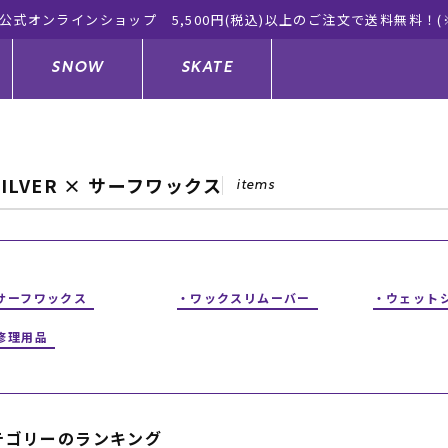
公式オンラインショップ 5,500円(税込)以上のご注文で送料無料！(
SNOW
SKATE
SILVER × サーフワックス
items
ジャケット
ド
ド板
ード
トップス
ウェットスーツ
バインディング
キッズスケートボード
ドメンテナンスグッズ
ドセット
ードグッズ
サンダル
キッズサーフィン
スノーボードウェア
スケートボードメンテナンスグッ
サーフワックス
ワックスリムーバー
ウェット
ズ
修理用品
ングッズ
ド
ドグローブ
キッズ
ウインターアイテム
キッズスノーボード
シュガード
トレット サーフボード
ドグッズ
レディース水着
中古/アウトレット ウェットスーツ
スノーボードメンテナンスグッズ
テゴリーのランキング