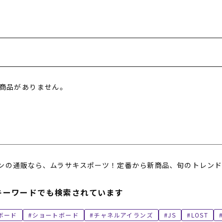
フィットネス
チケット
ストライダー/バイク/その他
中古/アウトレット スノーボード
SKATE TOP
SURF TOP
商品がありません。
FASHION TOP
SNOW TOP
ンの通販なら、ムラサキスポーツ！定番から新商品、旬のトレンド
キーワードでも検索されています
ボード
ショートボード
チャネルアイランズ
JS
LOST