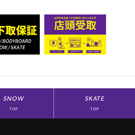
SNOW
SKATE
TOP
TOP