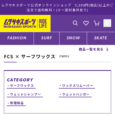
ーツ公式オンラインショップ 5,500円(税込)以上のご
ムラサキス
注文で送料無料！(※一部対象外有り)
ゲスト
様
ログイン
会員登録
FASHION
SURF
SNOW
SKATE
商品一覧を見る
FCS × サーフワックス
店舗一覧
items
CATEGORY
CATEGORY
サーフワックス
ワックスリムーバー
ファッションTOP
ウェットシャンプー
ウェットハンガー
修理用品
サーフTOP