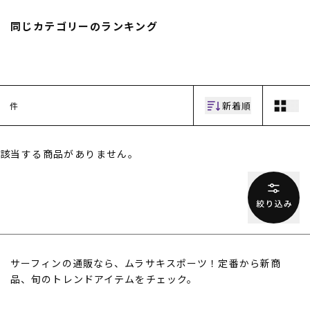
スノーTOP
同じカテゴリーのランキング
スケートTOP
新着順
件
CONTENTS
SUPPORT
該当する商品がありません。
ブランド一覧
ご利用ガイド
特集一覧
会員ランク
RIDE LIFE MAGAZINE一
店頭受取サービス
覧
ギフトラッピング
スタッフスナップ
アフターサポート
中古/アウトレット サー
下取り保証について
フ
よくある質問
中古/アウトレット スノ
店舗一覧
サーフィンの通販なら、ムラサキスポーツ！定番から新商
ー
お問い合わせ
ニュース
品、旬のトレンドアイテムをチェック。