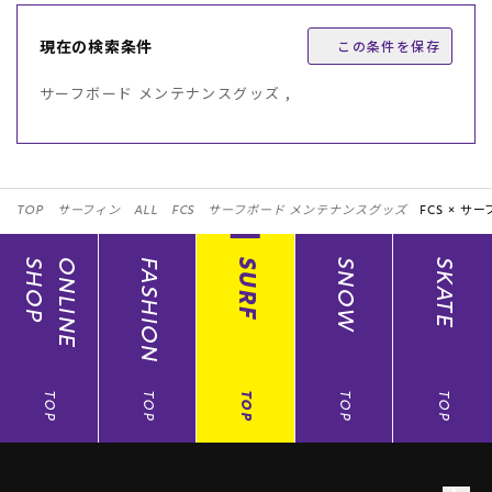
現在の検索条件
この条件を保存
サーフボード メンテナンスグッズ ,
TOP
サーフィン
ALL
FCS
サーフボード メンテナンスグッズ
FCS ×
サー
SHOP
ONLINE
FASHION
SURF
SNOW
SKATE
TOP
TOP
TOP
TOP
TOP